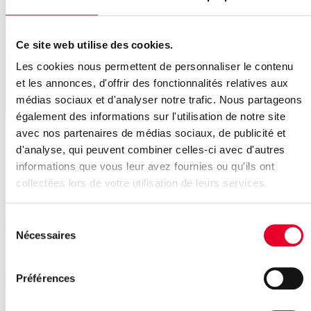
Ce site web utilise des cookies.
Les cookies nous permettent de personnaliser le contenu
et les annonces, d'offrir des fonctionnalités relatives aux
médias sociaux et d'analyser notre trafic. Nous partageons
également des informations sur l'utilisation de notre site
avec nos partenaires de médias sociaux, de publicité et
Kepware Server 7.0 réunit
d'analyse, qui peuvent combiner celles-ci avec d'autres
KEPServerEX et ThingWorx
informations que vous leur avez fournies ou qu'ils ont
Kepware Server
collectées lors de votre utilisation de leurs services.
Avec Kepware Server 7.0, une plateforme moderne et
Sélection
unifiée est désormais disponible, renforçant la sécurité, la
Nécessaires
du
stabilité et la pérennité. Nous avons regroupé de manière
consentement
claire et structurée les principales informations ainsi que
les ressources complémentaires à votre disposition.
Préférences
Lire plus