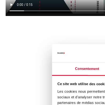
Comment f
Analy
Consentement
simul
Ce site web utilise des cook
temps
Les cookies nous permettent d
sociaux et d'analyser notre t
Proficy CSens
partenaires de médias sociaux