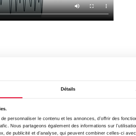
onctionne Proficy CSense ?
ser, surveiller, prévoir,
Détails
er et améliorer – le tout 
ies.
 réel
e personnaliser le contenu et les annonces, d'offrir des fonctio
rafic. Nous partageons également des informations sur l'utilisati
e réunit cinq puissantes fonctions d’analyse en une seule so
, de publicité et d'analyse, qui peuvent combiner celles-ci avec