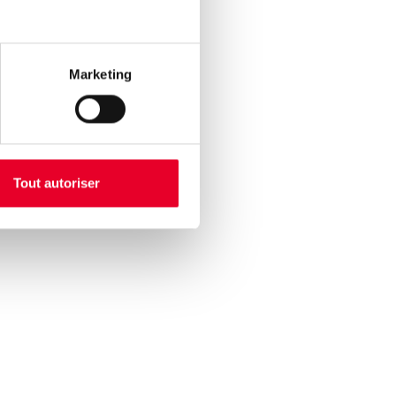
s et
informations
développer,
Marketing
ives et des
sus et
cessite
 quotidienne.
Tout autoriser