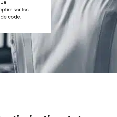
que
ptimiser les
 de code.