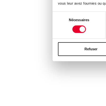
conviviale : l
vous leur avez fournies ou qu'
optimisés en 
Sélection
précieuses de
Nécessaires
du
tester et met
consentement
solutions d’o
d’améliorer d
Spécialement 
aucune connai
Refuser