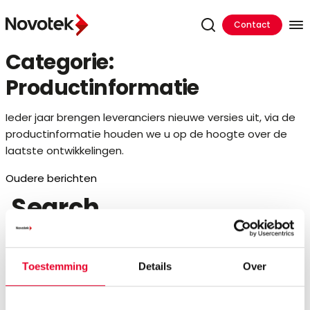
Contact
Categorie:
Productinformatie
Ieder jaar brengen leveranciers nieuwe versies uit, via de
productinformatie houden we u op de hoogte over de
laatste ontwikkelingen.
Berichtnavigatie
Oudere berichten
Search
Zoeken
naar:
Toestemming
Details
Over
Recent Posts