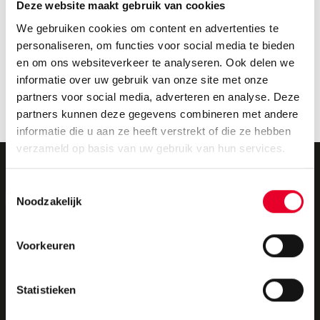
Deze website maakt gebruik van cookies
Velotic, voorheen GE Vernova is erkend in de
We gebruiken cookies om content en advertenties te
Gartner 2026 Market Guide voor MES
personaliseren, om functies voor social media te bieden
Ontdek Proficy Smart Factory 2026
en om ons websiteverkeer te analyseren. Ook delen we
Waarom uw Proficy iFIX- of CIMPLICITY-omgeving
informatie over uw gebruik van onze site met onze
moderniseren
partners voor social media, adverteren en analyse. Deze
Proficy Operations Hub 2026 Release
partners kunnen deze gegevens combineren met andere
Proficy 2026 Workshops; hands-on sessies in juli!
informatie die u aan ze heeft verstrekt of die ze hebben
verzameld op basis van uw gebruik van hun services.
Toestemmingsselectie
Noodzakelijk
Novotek BV
Aanbod
Voorkeuren
Over ons
Oplossingen en producten
Vacatures
Trainingen
Statistieken
Contact
customer support