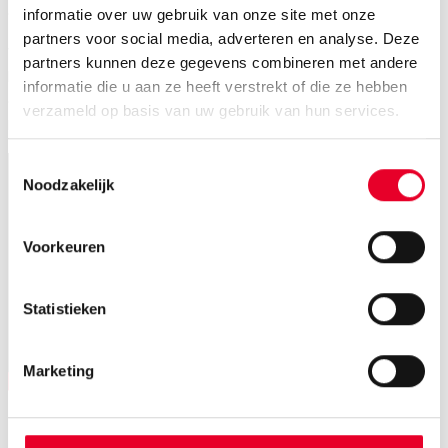
ontwerpen, te controleren en te optimaliseren.
informatie over uw gebruik van onze site met onze
partners voor social media, adverteren en analyse. Deze
Wij geloven in het borgen van het succes van onze
partners kunnen deze gegevens combineren met andere
klanten, want dan kunnen we een langdurige relatie
informatie die u aan ze heeft verstrekt of die ze hebben
opbouwen.
verzameld op basis van uw gebruik van hun services.
Daarom zeggen wij
: “Uw succes, ons doel”.
Toestemmingsselectie
Noodzakelijk
Voorkeuren
Statistieken
Marketing