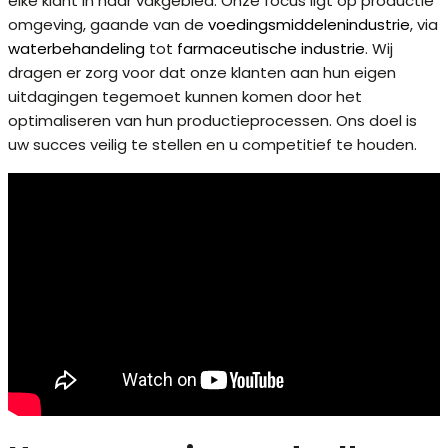
elke klant in haar vakgebied. Onze focus ligt op productie
omgeving, gaande van de
voedingsmiddelenindustrie
, via
waterbehandeling
tot
farmaceutische industrie
. Wij
dragen er zorg voor dat onze klanten aan hun eigen
uitdagingen tegemoet kunnen komen door het
optimaliseren van hun productieprocessen. Ons doel is
uw succes veilig te stellen en u competitief te houden.