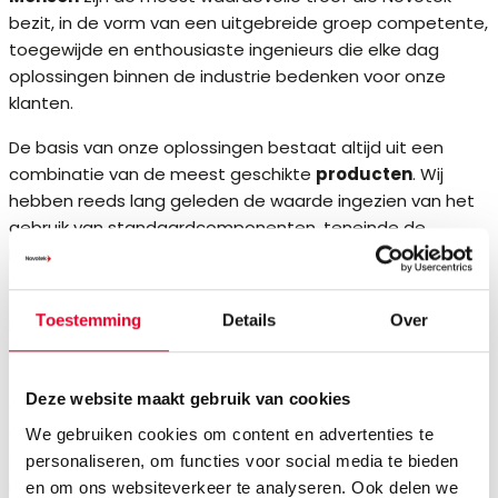
bezit, in de vorm van een uitgebreide groep competente,
toegewijde en enthousiaste ingenieurs die elke dag
oplossingen binnen de industrie bedenken voor onze
klanten.
De basis van onze oplossingen bestaat altijd uit een
combinatie van de meest geschikte
producten
. Wij
hebben reeds lang geleden de waarde ingezien van het
gebruik van standaardcomponenten, teneinde de
kostprijs gedurende de totale levenscyclus onder
controle te houden.
Toestemming
Details
Over
De beste mensen en de beste producten zijn nutteloos
indien je niet inziet wat de
specifieke behoeften van de
klant
zijn. Wij zijn reeds meer dan twintig jaar actief in
Deze website maakt gebruik van cookies
deze business en van bij de start zijn we pioniers
geweest. Het doel is altijd geweest de competitieve
We gebruiken cookies om content en advertenties te
slagkracht van onze klanten te verbeteren en hen de
personaliseren, om functies voor social media te bieden
middelen te geven om hun productieproces te
en om ons websiteverkeer te analyseren. Ook delen we