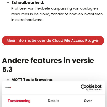
Schaalbaarheid:
Profiteer van flexibele aanpassing van opslag en
resources in de cloud, zonder te hoeven investeren
in extra hardware.
Meer informatie over de Cloud File Access PLug-in
Andere features in versie
5.3
MQTT Topic Browsing:
U kunt beschikbare MQTT-topic doorzoeken en
selecteren om berichten efficiënt tussen
apparaten en systemen te verspreiden en te
Toestemming
Details
Over
gebruiken voor uw applicaties.