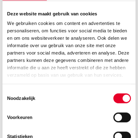
OpenTelemetry:
Integreer uw productie- en IT-gegevens in
Deze website maakt gebruik van cookies
monitoringtools zoals Prometheus, Grafana,
Datadog of Splunk om alles centraal te monitoren.
We gebruiken cookies om content en advertenties te
InfluxDB:
personaliseren, om functies voor social media te bieden
Schrijf nu tot 2.500 inserts per seconde en beheer
en om ons websiteverkeer te analyseren. Ook delen we
grote hoeveelheden data zonder prestatielimieten
informatie over uw gebruik van onze site met onze
te bereiken.
partners voor social media, adverteren en analyse. Deze
OPC UA 1.05:
partners kunnen deze gegevens combineren met andere
Profiteer van de verbeterde
informatie die u aan ze heeft verstrekt of die ze hebben
communicatiemogelijkheden op het gebied van
verzameld op basis van uw gebruik van hun services.
MQTT en
PubSub
voor uw projecten.
Secure Redundancy:
Toestemmingsselectie
Bescherm de communicatie tussen uw primaire en
Noodzakelijk
secundaire OPC Routers met versleutelde
verbindingen en Pre-Shared Keys, voor de hoogste
Voorkeuren
beveiliging van uw communicatie.
>
Lees de gehele release note van OPC Router.
Statistieken