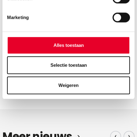
Marketing
Bekijk het webinar over OPC Router 5.3
Wilt u graag een overzicht van de highlights ontvangen?
Alles toestaan
Vraag bij Inray de opname op van het webinar over versie
5.3.
Selectie toestaan
Aanvragen
Weigeren
Voor meer informatie over OPC Router
neem contact op
met Novotek.
Meer nieuws