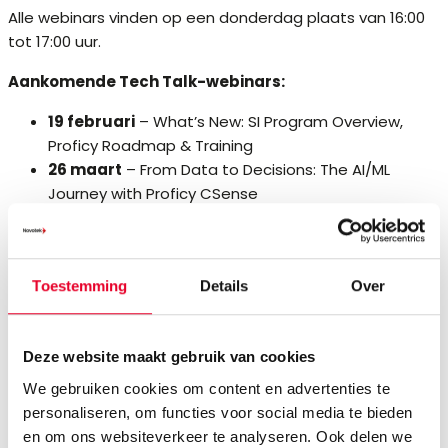
Alle webinars vinden op een donderdag plaats van 16:00
tot 17:00 uur.
Aankomende Tech Talk-webinars:
19 februari
– What’s New: SI Program Overview,
Proficy Roadmap & Training
26 maart
– From Data to Decisions: The AI/ML
Journey with Proficy CSense
30 april
– Modernizing SCADA with Proficy
Configuration Hub
11 juni
– What’s in a demo? Real-World Use Cases &
Toestemming
Details
Over
Live Capabilities
24 september
– Unlocking Proficy Operations Hub
for Smarter Operations
Deze website maakt gebruik van cookies
22 oktober
– Accelerating Results with Proficy
Scheduler: An Agile Approach
We gebruiken cookies om content en advertenties te
19 november
– Powering Industrial Insights with
personaliseren, om functies voor social media te bieden
Proficy Data Hub & Proficy Historian
en om ons websiteverkeer te analyseren. Ook delen we