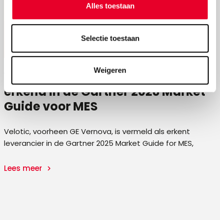
Alles toestaan
Selectie toestaan
Weigeren
Velotic, voorheen GE Vernova is
erkend in de Gartner 2026 Market
Guide voor MES
ty
Velotic, voorheen GE Vernova, is vermeld als erkent
leverancier in de Gartner 2025 Market Guide for MES,
Lees meer