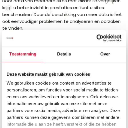
Door data van meerdere sites met elkaar te vergelijken
krijgt u beter inzicht in prestaties en kunt u sites
benchmarken. Door de beschikking van meer data is het
ook eenvoudiger problemen te analyseren en oorzaken
te vinden.
Met Proficy Manufacturing Data Cloud kunt
Toestemming
Details
Over
u:
Productiedata van meerdere sites samenvoegen
tot een geheel;
Deze website maakt gebruik van cookies
Een globale structuur aanbrengen, ook als er lokaal
We gebruiken cookies om content en advertenties te
kleine afwijkingen zijn;
personaliseren, om functies voor social media te bieden
Prestaties van fabrieken onderling met elkaar
en om ons websiteverkeer te analyseren. Ook delen we
vergelijken;
informatie over uw gebruik van onze site met onze
Sneller problemen analyseren en oplossen omdat er
partners voor social media, adverteren en analyse. Deze
meer data beschikbaar is;
partners kunnen deze gegevens combineren met andere
Een realtime overzicht creëren van de huidige
informatie die u aan ze heeft verstrekt of die ze hebben