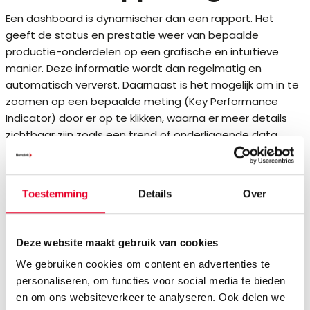
Een dashboard is dynamischer dan een rapport. Het
geeft de status en prestatie weer van bepaalde
productie-onderdelen op een grafische en intuïtieve
manier. Deze informatie wordt dan regelmatig en
automatisch ververst. Daarnaast is het mogelijk om in te
zoomen op een bepaalde meting (Key Performance
Indicator) door er op te klikken, waarna er meer details
zichtbaar zijn zoals een trend of onderliggende data.
De stap naar Business
Toestemming
Details
Over
Intelligence BI
Business Intelligence tools bieden de mogelijkheid om
Deze website maakt gebruik van cookies
data op verschillende manieren te presenteren. Denk
We gebruiken cookies om content en advertenties te
daarbij aan filteren, verbanden leggen, doorsnedes
personaliseren, om functies voor social media te bieden
maken en het genereren van top 10 lijstjes. Om dit
en om ons websiteverkeer te analyseren. Ook delen we
enigszins performant te kunnen doen moet de data vaak