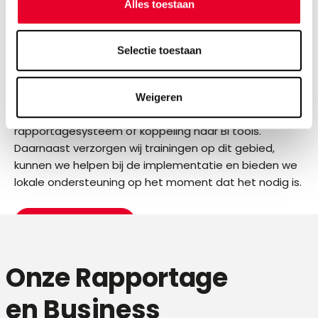
Alles toestaan
Advies,
implementatie en
Selectie toestaan
trainingen
Weigeren
Novotek kan u helpen bij het opzetten van een
rapportagesysteem of koppeling naar BI tools.
Daarnaast verzorgen wij trainingen op dit gebied,
kunnen we helpen bij de implementatie en bieden we
lokale ondersteuning op het moment dat het nodig is.
Afspraak maken
Onze Rapportage
en Business