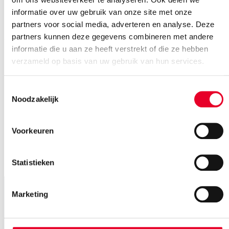
informatie over uw gebruik van onze site met onze
OPC Router 5.6
partners voor social media, adverteren en analyse. Deze
partners kunnen deze gegevens combineren met andere
OPC Router versie 5.6 versnelt integraties aanzienlijk.
informatie die u aan ze heeft verstrekt of die ze hebben
Lees meer
verzameld op basis van uw gebruik van hun services.
Toestemmingsselectie
Noodzakelijk
Voorkeuren
Statistieken
Marketing