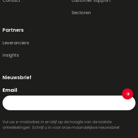
Contact
customer support
Sectoren
Partners
Leveranciers
Insights
Nieuwsbrief
Email
Vul uw e-mailadres in en blijf op de hoogte van de laatste
ontwikkelingen. Schrijf u in voor onze maandelijkse nieuwsbrief