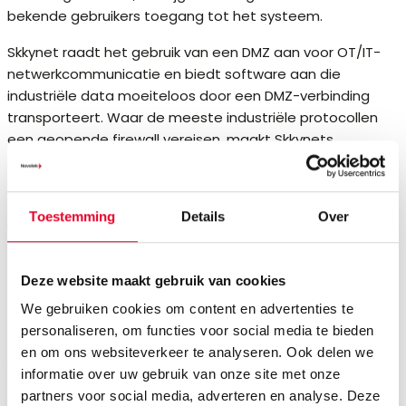
bekende gebruikers toegang tot het systeem.
Skkynet raadt het gebruik van een DMZ aan voor OT/IT-
netwerkcommunicatie en biedt software aan die
industriële data moeiteloos door een DMZ-verbinding
transporteert. Waar de meeste industriële protocollen
een geopende firewall vereisen, maakt Skkynets
gepatenteerde
DataHub-architectuur
gebruik van een
ontwerp waarbij alle inkomende firewallpoorten aan
zowel de OT- als IT-zijde gesloten blijven, terwijl toch
Toestemming
Details
Over
real-time, tweerichtingsverkeer mogelijk is via de DMZ.
Deze website maakt gebruik van cookies
We gebruiken cookies om content en advertenties te
Veilige OT-naar-IT
personaliseren, om functies voor social media te bieden
en om ons websiteverkeer te analyseren. Ook delen we
verbindingen
informatie over uw gebruik van onze site met onze
partners voor social media, adverteren en analyse. Deze