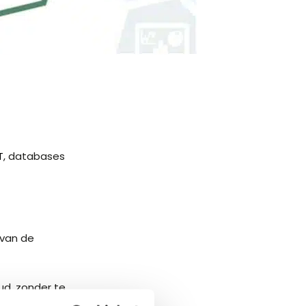
:
T
, databases
 van de
ud, zonder te