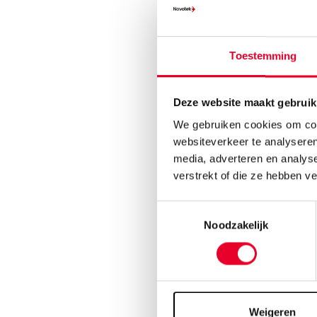
Toestemming
Meer infor
Deze website maakt gebruik
Andere
We gebruiken cookies om cont
websiteverkeer te analyseren
MQTT T
media, adverteren en analys
U kunt 
verstrekt of die ze hebben v
tussen 
applicat
Toestemmingsselectie
OpenTe
Noodzakelijk
Integre
Grafana
InfluxD
Schrijf
zonder p
Weigeren