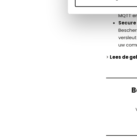
OPC UA 
Profite
MQTT e
Secure
Bescher
versleu
uw comm
>
Lees de ge
B