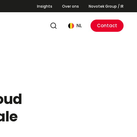
Insights
Over ons
Novotek Group / IR
NL
Contact
loud
ale