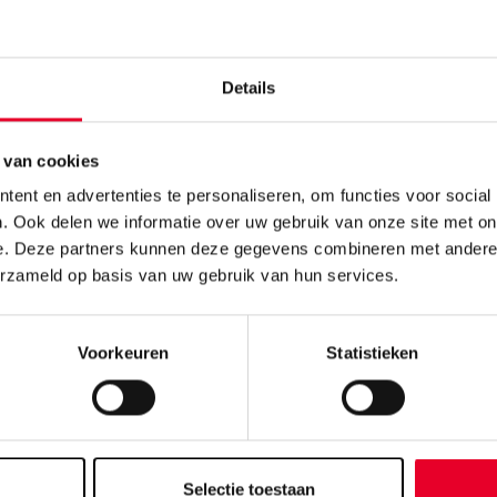
Details
matie over de Cloud File Access PLug-in
 van cookies
 features in versie 5.3
ent en advertenties te personaliseren, om functies voor social
. Ook delen we informatie over uw gebruik van onze site met on
opic Browsing:
e. Deze partners kunnen deze gegevens combineren met andere i
beschikbare MQTT-topic doorzoeken en selecteren om berich
erzameld op basis van uw gebruik van hun services.
apparaten en systemen te verspreiden en te gebruiken voo
ies.
lemetry:
Voorkeuren
Statistieken
er uw productie- en IT-gegevens in monitoringtools zoals P
, Datadog of Splunk om alles centraal te monitoren.
B:
 nu tot 2.500 inserts per seconde en beheer grote hoeveelhe
restatielimieten te bereiken.
Selectie toestaan