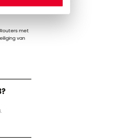
bied van
 Routers met
iliging van
3?
.