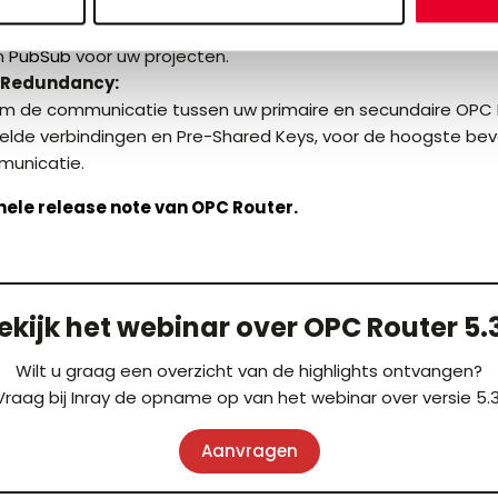
1.05:
er van de verbeterde communicatiemogelijkheden op het ge
n
PubSub
voor uw projecten.
 Redundancy:
m de communicatie tussen uw primaire en secundaire OPC
telde verbindingen en Pre-Shared Keys, voor de hoogste beve
unicatie.
hele release note van OPC Router.
ekijk het webinar over OPC Router 5.
Wilt u graag een overzicht van de highlights ontvangen?
Vraag bij Inray de opname op van het webinar over versie 5.3
Aanvragen