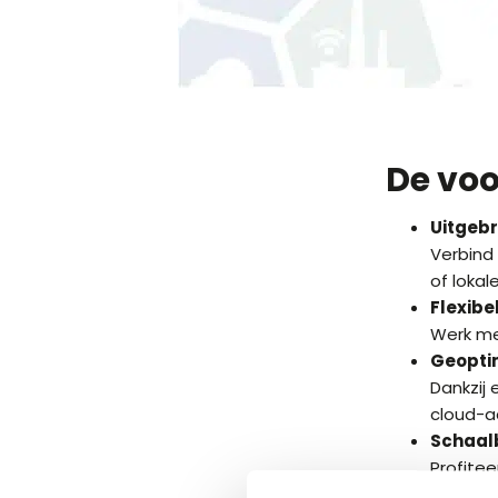
De voo
Uitgebr
Verbind
of loka
Flexibe
Werk me
Geoptim
Dankzij
cloud-aa
Schaal
Profitee
hoeven 