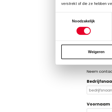
Prakti
verstrekt of die ze hebben v
Datum
: ree
Toestemmingsselectie
Taal
: Het ge
Noodzakelijk
Heeft u het 
Wilt 
Weigeren
met e
Neem contact
Bedrijfsna
Voornaam