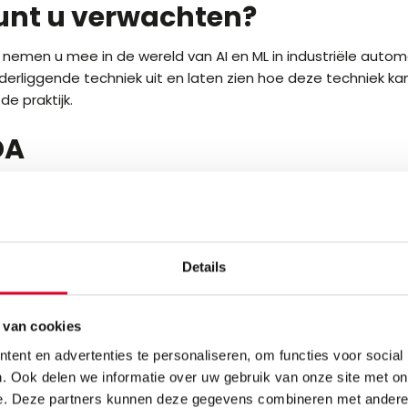
unt u verwachten?
nemen u mee in de wereld van AI en ML in industriële automa
erliggende techniek uit en laten zien hoe deze techniek k
de praktijk.
DA
ctie van AI/ML in het algemeen
ses in de voedingsmiddelenindustrie
e van giveaway op een verpakkingslijn met
Machine Learni
van kwaliteit in pasteurisatie met
Advanced Process Cont
Details
seren van afwijkingen op een afvullijn met
Principle Compo
s
 van cookies
 ik zelf aan de slag met AI/ML
ent en advertenties te personaliseren, om functies voor social
. Ook delen we informatie over uw gebruik van onze site met on
e. Deze partners kunnen deze gegevens combineren met andere i