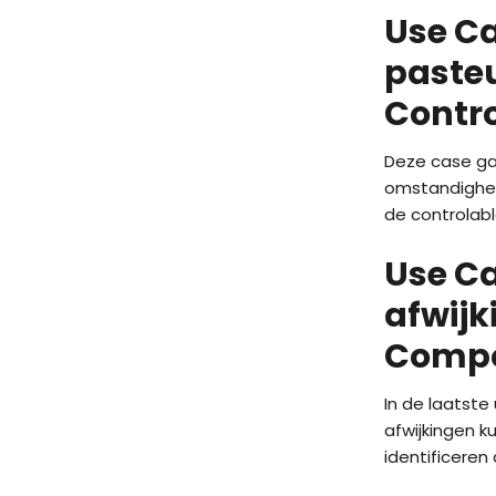
Use Ca
paste
Contro
Deze case ga
omstandighed
de controlab
Use Ca
afwijk
Compo
In de laatste
afwijkingen k
identificeren 