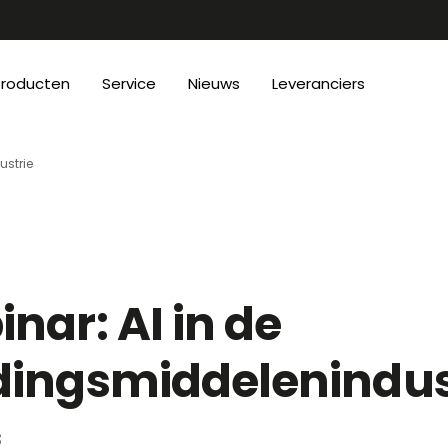
Producten
Service
Nieuws
Leveranciers
ustrie
nar: AI in de
dingsmiddelenindus
3