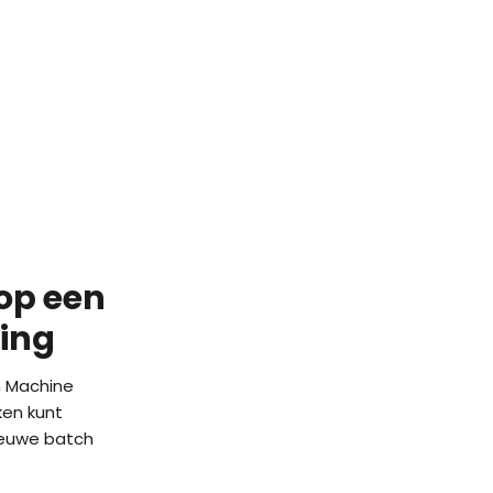
op een
ning
n Machine
ken kunt
ieuwe batch