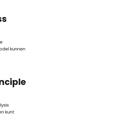
ss
de
model kunnen
nciple
lysis
en kunt