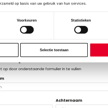
sche informatie
erzameld op basis van uw gebruik van hun services.
ds plaatsgevonden
hele webinar wordt in het
engels
gegeven
Voorkeuren
Statistieken
webinar gemist, neem contact op voor meer informatie.
u meer informatie of cont
Selectie toestaan
en specialist?
 op door onderstaande formulier in te vullen
am
Achternaam