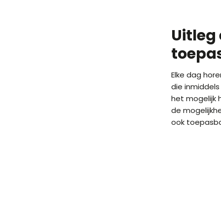
Uitleg
toepa
Elke dag horen
die inmiddels
het mogelijk
de mogelijkh
ook toepasba