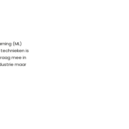
arning (ML)
 technieken is
graag mee in
dustrie maar