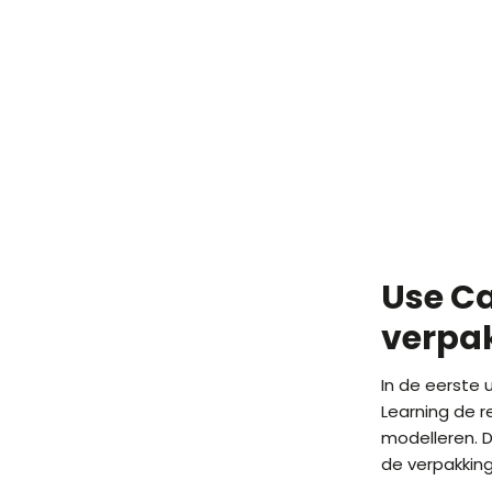
Use Ca
verpak
In de eerste
Learning de r
modelleren. D
de verpakking