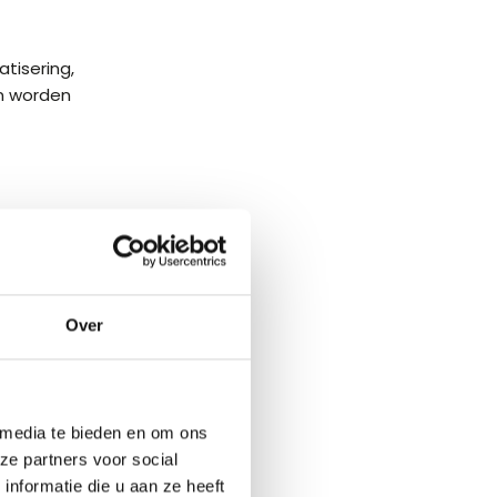
tisering,
an worden
ng
rol
Over
nent
 media te bieden en om ons
ze partners voor social
nformatie die u aan ze heeft