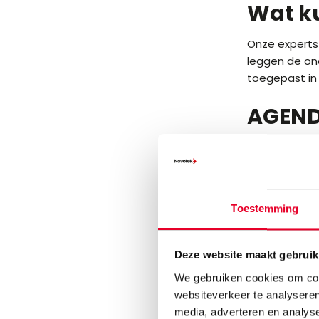
Wat k
Onze experts 
leggen de ond
toegepast in 
AGEN
14:00 Introdu
14:15 Use ca
Reducti
Borging 
Toestemming
Minimali
Analysi
Deze website maakt gebruik
14:45 Hoe kan
We gebruiken cookies om cont
15:00 Einde
websiteverkeer te analyseren
media, adverteren en analys