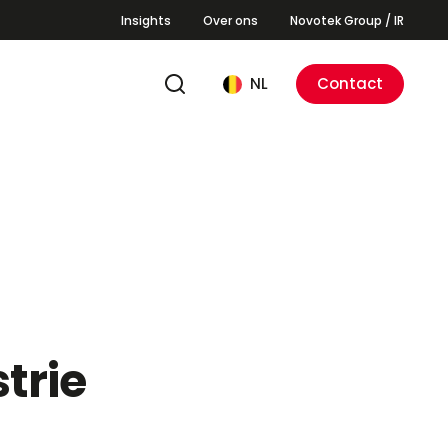
Insights
Over ons
Novotek Group / IR
NL
Contact
trie