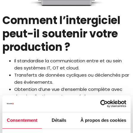
Comment l’intergiciel
peut-il soutenir votre
production ?
Il standardise la communication entre et au sein
des systèmes IT, OT et cloud.
Transferts de données cycliques ou déclenchés par
des événements.
Obtention d’une vue d’ensemble complète avec
des visualisations en temps réel.
Lecture et écriture de données historisées.
Création et impression d’étiquettes – prise en
charge native de nombreuses imprimantes
Consentement
Détails
À propos des cookies
industrielles.
Lecture et écriture de tableaux Excel ou d’autres