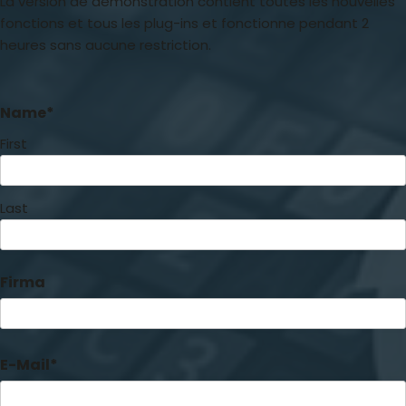
La version de démonstration contient toutes les nouvelles
fonctions et tous les plug-ins et fonctionne pendant 2
heures sans aucune restriction.
Name*
First
Last
Firma
E-Mail*