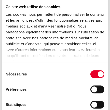
fichiers textuels (csv, xml, json, etc.)
Ce site web utilise des cookies.
Réception d’alertes et de notifications par e-mail
Les cookies nous permettent de personnaliser le contenu
ou par Teams.
et les annonces, d'offrir des fonctionnalités relatives aux
médias sociaux et d'analyser notre trafic. Nous
partageons également des informations sur l'utilisation de
notre site avec nos partenaires de médias sociaux, de
publicité et d'analyse, qui peuvent combiner celles-ci
Des fonctionnalités
avec d'autres informations que vous leur avez fournies
ou qu'ils ont collectées lors de votre utilisation de leurs
supplémentaires
services.
performantes pour une
Sélection
Nécessaires
du
communication aisée
consentement
Préférences
Une série d’add-ons précieux sont disponibles pour
étendre les fonctionnalités du système :
Statistiques