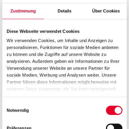
Zustimmung
Details
Über Cookies
Diese Webseite verwendet Cookies
Maximale Verfügbarkeit
Wir verwenden Cookies, um Inhalte und Anzeigen zu
personalisieren, Funktionen für soziale Medien anbieten
Um die dauerhafte Verfügbarkeit der Betriebssysteme zu
zu können und die Zugriffe auf unsere Website zu
gewährleisten, bieten alle Lösungen von Novotek die
analysieren. Außerdem geben wir Informationen zu Ihrer
Möglichkeit eines redundanten Aufbaus. Gerne beraten
Verwendung unserer Website an unsere Partner für
wir Sie zu Fragen der optimalen Verfügbarkeit nach «Hot-
soziale Medien, Werbung und Analysen weiter. Unsere
Standby» oder «Cold-Standby».
Partner führen diese Informationen möglicherweise mit
weiteren Daten zusammen, die Sie ihnen bereitgestellt
Durchgängige
haben oder die sie im Rahmen Ihrer Nutzung der Dienste
Kommunikation
gesammelt haben.
Einwilligungsauswahl
Notwendig
Proficy iFIX wie auch die meisten unserer Lösungen
garantieren eine nahtlose Kommunikation mit gängigen
Präferenzen