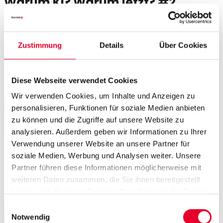
Warum KI? Warum jetzt? #2
In Teil 1 haben wir gezeigt, warum die Zeit reif ist für KI in
der Fertigung. Jetzt geht es um den nächsten Schritt: Wo
genau kann KI heute in der Industrie sinnvoll eingesetzt
Zustimmung
Details
Über Cookies
werden – und warum sich das lohnt?
weiterlesen
Diese Webseite verwendet Cookies
Wir verwenden Cookies, um Inhalte und Anzeigen zu
personalisieren, Funktionen für soziale Medien anbieten
zu können und die Zugriffe auf unsere Website zu
analysieren. Außerdem geben wir Informationen zu Ihrer
Verwendung unserer Website an unsere Partner für
soziale Medien, Werbung und Analysen weiter. Unsere
Partner führen diese Informationen möglicherweise mit
weiteren Daten zusammen, die Sie ihnen bereitgestellt
haben oder die sie im Rahmen Ihrer Nutzung der Dienste
gesammelt haben.
Einwilligungsauswahl
Notwendig