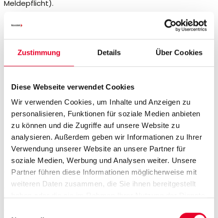
Meldepflicht).
octoplant trägt dazu
Zustimmung
Details
Über Cookies
bei, die
Diese Webseite verwendet Cookies
Mindestanforderungen
Wir verwenden Cookies, um Inhalte und Anzeigen zu
der NIS2-Richtlinie zu
personalisieren, Funktionen für soziale Medien anbieten
zu können und die Zugriffe auf unsere Website zu
erfüllen:
analysieren. Außerdem geben wir Informationen zu Ihrer
Verwendung unserer Website an unsere Partner für
soziale Medien, Werbung und Analysen weiter. Unsere
octoplant
ist eine modulare Softwareplattform, welche
Partner führen diese Informationen möglicherweise mit
Versionskontrolle, Backup und Cyber Security von
weiteren Daten zusammen, die Sie ihnen bereitgestellt
Automatisierungssoftware und OT-Geräten
haben oder die sie im Rahmen Ihrer Nutzung der Dienste
kombiniert. Lesen Sie In den folgenden Abschnitten, wie
gesammelt haben.
die verschiedenen Module von octoplant (im Bild) helfen,
Einwilligungsauswahl