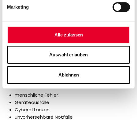
Marketing
Sind auf Ausfälle
vorbereitet?
Alle zulassen
Ein automatisches Backup Ihrer Produktionsanlagen kann
entscheidend sein. Denn durch die
zentrale
Auswahl erlauben
Speicherung
wichtiger Daten ist im Notfall eine sofortige
Wiederherstellung möglich – das spart Zeit und minimiert
Produktionsausfälle.
Ablehnen
Typische Risiken in der Produktion:
menschliche Fehler
Geräteausfälle
Cyberattacken
unvorhersehbare Notfälle