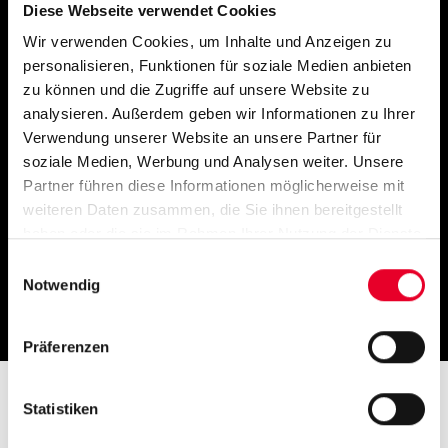
automatisierten Backups lange
Diese Webseite verwendet Cookies
Ausfallzeiten nach einem schweren Unfall
Wir verwenden Cookies, um Inhalte und Anzeigen zu
vermeiden.
personalisieren, Funktionen für soziale Medien anbieten
zu können und die Zugriffe auf unsere Website zu
analysieren. Außerdem geben wir Informationen zu Ihrer
Verwendung unserer Website an unsere Partner für
soziale Medien, Werbung und Analysen weiter. Unsere
Partner führen diese Informationen möglicherweise mit
weiteren Daten zusammen, die Sie ihnen bereitgestellt
haben oder die sie im Rahmen Ihrer Nutzung der Dienste
gesammelt haben.
Einwilligungsauswahl
Notwendig
Präferenzen
Statistiken