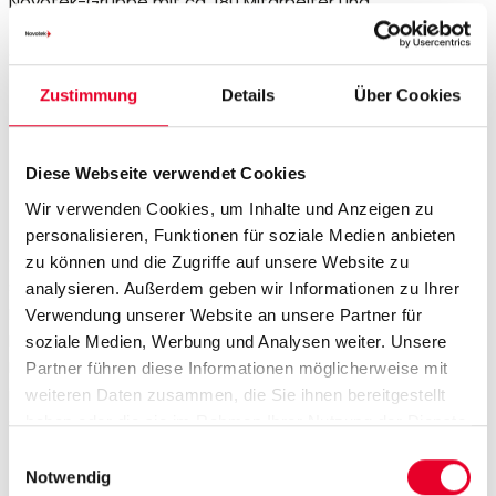
Novotek-Gruppe mit ca. 180 Mitarbeiter und
Tochtergesellschaften in allen skandinavischen Ländern,
Grossbritannien und Benelux.
Zustimmung
Details
Über Cookies
Unser Herz schlägt für
industrielle Daten
Diese Webseite verwendet Cookies
Wir verwenden Cookies, um Inhalte und Anzeigen zu
Themen wie Smart Factory, Industrial DataOps,
personalisieren, Funktionen für soziale Medien anbieten
Connectivity und Versionierung sind unsere
zu können und die Zugriffe auf unsere Website zu
Spezialgebiete. Unsere Kunden stehen täglich vor den
analysieren. Außerdem geben wir Informationen zu Ihrer
Herausforderungen im Umgang mit ihren gesammelten
Verwendung unserer Website an unsere Partner für
Daten, und wir lieben es, ihnen massgeschneiderte
soziale Medien, Werbung und Analysen weiter. Unsere
Lösungen anzubieten. Egal, wo sich unsere Kunden in
Partner führen diese Informationen möglicherweise mit
ihrem Digitalisierungsprozess befinden, bei uns finden sie
weiteren Daten zusammen, die Sie ihnen bereitgestellt
die passende Lösung für ihren nächsten Schritt.
haben oder die sie im Rahmen Ihrer Nutzung der Dienste
gesammelt haben.
Einwilligungsauswahl
Notwendig