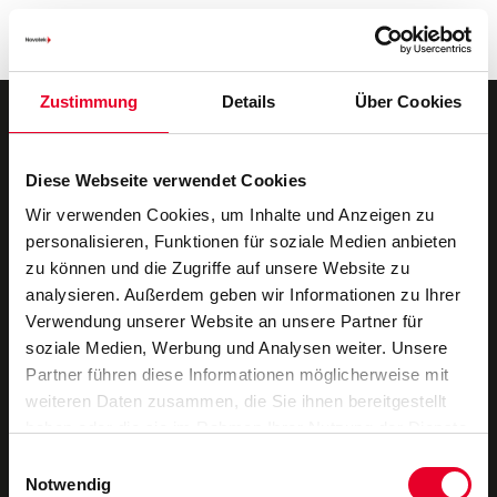
Kontakt
Zustimmung
Details
Über Cookies
Diese Webseite verwendet Cookies
Wir verwenden Cookies, um Inhalte und Anzeigen zu
Novotek Industrial Data
Information
personalisieren, Funktionen für soziale Medien anbieten
Über uns
Datenschutz-Bestimmungen
zu können und die Zugriffe auf unsere Website zu
analysieren. Außerdem geben wir Informationen zu Ihrer
Novotek-Gruppe
Impressum
Verwendung unserer Website an unsere Partner für
soziale Medien, Werbung und Analysen weiter. Unsere
Partner führen diese Informationen möglicherweise mit
weiteren Daten zusammen, die Sie ihnen bereitgestellt
haben oder die sie im Rahmen Ihrer Nutzung der Dienste
gesammelt haben.
Copyright 2026 Novotek Group. All Rights Reserved.
Einwilligungsauswahl
Notwendig