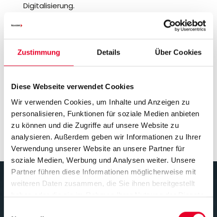
Digitalisierung.
Agile (Agilität):
Wir sind agil und flexibel, sowohl
intern in unserer Strategie und unseren Abläufen als
auch gegenüber unseren Kunden.
Zuverlässig (Robustheit/Zuverlässigkeit):
Wir
Zustimmung
Details
Über Cookies
arbeiten mit Vertrauen und Gelassenheit, und
unsere Kunden können uns vertrauen. Wir stehen
unter allen Umständen zusammen.
Diese Webseite verwendet Cookies
Enthusiastisch (Enthusiastic):
Wir sind begeistert
Wir verwenden Cookies, um Inhalte und Anzeigen zu
von dem, was wir täglich tun, und bauen für die
personalisieren, Funktionen für soziale Medien anbieten
Zukunft.
zu können und die Zugriffe auf unsere Website zu
analysieren. Außerdem geben wir Informationen zu Ihrer
Verwendung unserer Website an unsere Partner für
soziale Medien, Werbung und Analysen weiter. Unsere
Partner führen diese Informationen möglicherweise mit
weiteren Daten zusammen, die Sie ihnen bereitgestellt
haben oder die sie im Rahmen Ihrer Nutzung der Dienste
gesammelt haben.
Einwilligungsauswahl