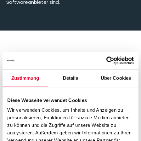
Softwareanbieter sind.
Der HighByte-Ansatz
für Industrial DataOps
Zustimmung
Details
Über Cookies
Eine Industrial-DataOps-Lösung für Industrie 4.0 braucht
vier Schlüsselkomponenten:
Diese Webseite verwendet Cookies
Wir verwenden Cookies, um Inhalte und Anzeigen zu
personalisieren, Funktionen für soziale Medien anbieten
zu können und die Zugriffe auf unsere Website zu
analysieren. Außerdem geben wir Informationen zu Ihrer
Verwendung unserer Website an unsere Partner für