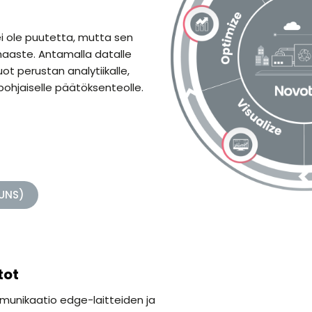
i ole puutetta, mutta sen
aaste. Antamalla datalle
uot perustan analytiikalle,
opohjaiselle päätöksenteolle.
UNS)
tot
munikaatio edge-laitteiden ja