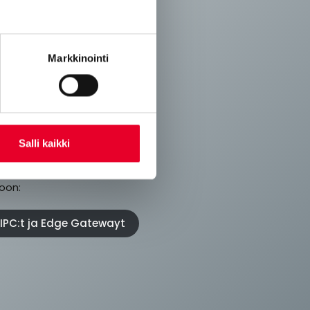
Markkinointi
Salli kaikki
ut laitteet nopeaan,
oon:
, IPC:t ja Edge Gatewayt