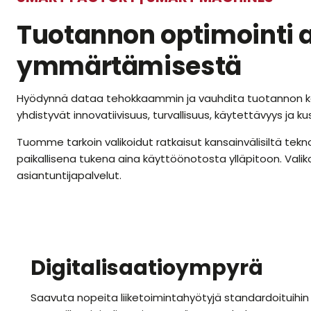
Tuotannon optimointi 
ymmärtämisestä
Hyödynnä dataa tehokkaammin ja vauhdita tuotannon ke
yhdistyvät innovatiivisuus, turvallisuus, käytettävyys ja 
Tuomme tarkoin valikoidut ratkaisut kansainvälisiltä te
paikallisena tukena aina käyttöönotosta ylläpitoon. Vali
asiantuntijapalvelut.
Digitalisaatioympyrä
Saavuta nopeita liiketoimintahyötyjä standardoituihin r