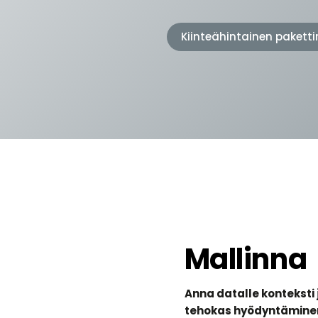
Kiinteähintainen pakett
Mallinna
Anna datalle konteksti 
tehokas hyödyntämine