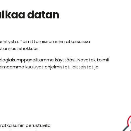
alkaa datan
hitystä. Toimittamissamme ratkaisuissa
kustannustehokkuus.
knologiakumppaneiltamme käyttöösi. Novotek toimii
koimaamme kuuluvat ohjelmistot, laitteistot ja
atkaisuihin perustuvilla