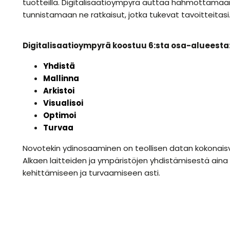
tuotteilla. Digitalisaatioympyrä auttaa hahmottama
tunnistamaan ne ratkaisut, jotka tukevat tavoitteitasi
Digitalisaatioympyrä koostuu 6:sta osa-alueesta
Yhdistä
Mallinna
Arkistoi
Visualisoi
Optimoi
Turvaa
Novotekin ydinosaaminen on teollisen datan kokonaisv
Alkaen laitteiden ja ympäristöjen yhdistämisestä ain
kehittämiseen ja turvaamiseen asti.