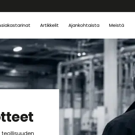
Asiakastarinat
Artikkelit
Ajankohtaista
Meistä
tteet
 teollisuuden