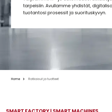
tarpeisiin. Avullamme yhdistät, digitaliso
tuotantosi prosessit ja suorituskyvyn.
Home
Ratkaisut ja tuotteet
SMART FACTORY | SMART MACHINES