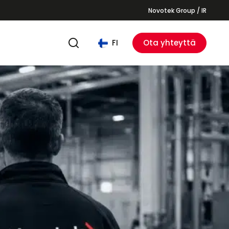
Novotek Group / IR
FI
Ota yhteyttä