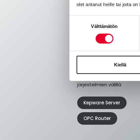
olet antanut heille tai joita o
Teollisuuden kommuni
Suostumuksen
Välttämätön
valinta
Teollisuuden ohjausjär
Ohjelmistot
Kiellä
Tehokkaat ohjelmistot tied
järjestelmien välillä:
Kepware Server
OPC Router