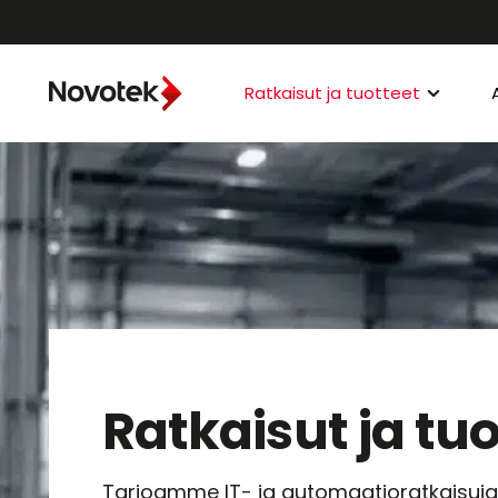
Ratkaisut ja tuotteet
Ratkaisut ja tuo
Tarjoamme IT- ja automaatioratkaisuja