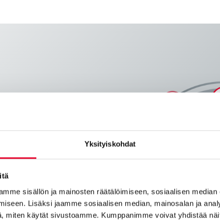
tu tiedonsiirto IT- ja
Yksityiskohdat
japintoja (
kuten OPC UA ja MQTT
)
tettava ja skaalautuva tiedonsiirto
itä
usjärjestelmien sekä IT- ja OT-
mme sisällön ja mainosten räätälöimiseen, sosiaalisen median
iseen. Lisäksi jaamme sosiaalisen median, mainosalan ja analy
, miten käytät sivustoamme. Kumppanimme voivat yhdistää näitä t