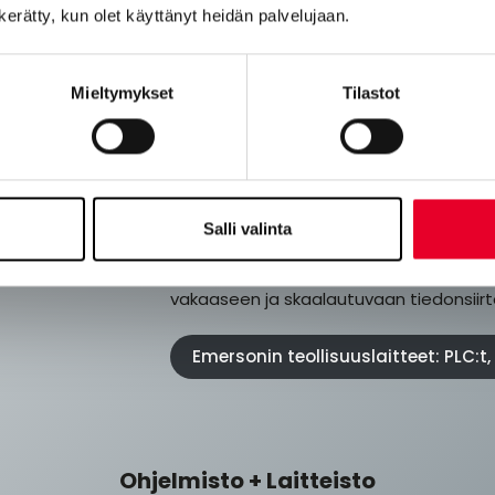
n kerätty, kun olet käyttänyt heidän palvelujaan.
kaatio (OPC UA)
Mieltymykset
Tilastot
jestelmät (PLC:t, Edge-laitteet)
Laitteistot
Salli valinta
onsiirtoon eri
Kestävät, teollisuuskäyttöön suunnitell
vakaaseen ja skaalautuvaan tiedonsiirt
Emersonin teollisuuslaitteet: PLC:t
Ohjelmisto + Laitteisto