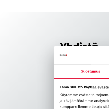
Yhdistä
Turvallinen ja standardoi
OT-ympäristöjen välillä
.
Suostumus
Hyödynnä standardoituja ra
ja varmista turvallinen, luo
Tämä sivusto käyttää eväste
PLC:iden, sensoreiden, ohja
Käytämme evästeitä tarjoama
ympäristöjen välillä.
ja kävijämäärämme analysoim
kumppaneillemme tietoja siitä