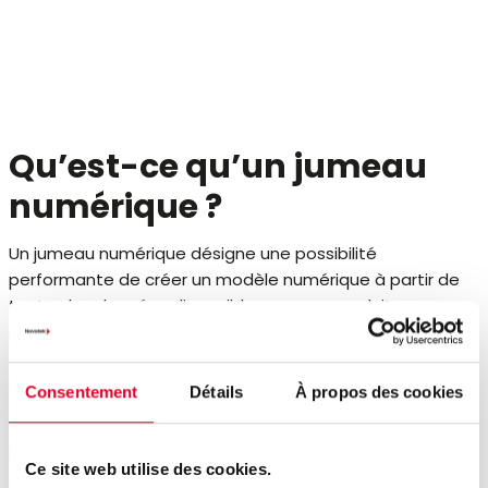
Qu’est-ce qu’un jumeau
numérique ?
Un jumeau numérique désigne une possibilité
performante de créer un modèle numérique à partir de
toutes les données disponibles pour un produit, un
processus ou une installation. Moyennant une quantité
suffisante de données, les outils AI modernes peuvent les
comparer et les analyser sur la base de modèles de
Consentement
Détails
À propos des cookies
travail et de résultats.
Le jumeau numérique sert également de « bac à sable »
Ce site web utilise des cookies.
sûr pour simuler fidèlement des adaptations de produit