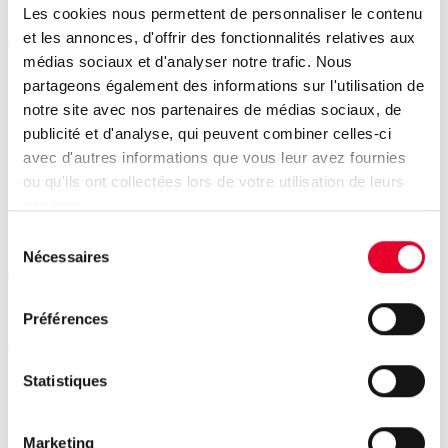
Les cookies nous permettent de personnaliser le contenu
ou des modifications de processus sans interrompre la
et les annonces, d'offrir des fonctionnalités relatives aux
production.
médias sociaux et d'analyser notre trafic. Nous
partageons également des informations sur l'utilisation de
notre site avec nos partenaires de médias sociaux, de
publicité et d'analyse, qui peuvent combiner celles-ci
Découvrez toute la
avec d'autres informations que vous leur avez fournies
ou qu'ils ont collectées lors de votre utilisation de leurs
polyvalence des outils
services.
d’analyse des données
Sélection
Nécessaires
du
Nous avons rassemblé les principaux outils pour
consentement
vous. Ceux-ci comprennent l’analyse de tendances, la
Préférences
modélisation sur base statistique, la modélisation sur
base de modèles et les dernières technologies
AI. L’apprentissage automatique revêt de nombreuses
Statistiques
facettes : depuis l’analyse hors ligne et l’identification de
tendances jusqu’à la modélisation intégrale en ligne d’un
Marketing
jumeau numérique.