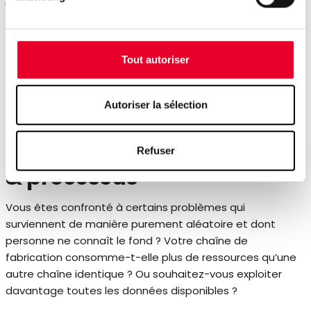
Découvrez Proficy CSense sur le site Web de GE
Vernova
.
Tout autoriser
Autoriser la sélection
Nous vous aidons à
optimiser vos installations
Refuser
& processus
Vous êtes confronté à certains problèmes qui
surviennent de manière purement aléatoire et dont
personne ne connaît le fond ? Votre chaîne de
fabrication consomme-t-elle plus de ressources qu’une
autre chaîne identique ? Ou souhaitez-vous exploiter
davantage toutes les données disponibles ?