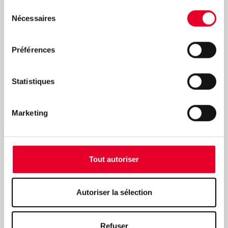
Sélection
Nécessaires
Industries de Process
du
consentement
Préférences
Statistiques
Marketing
Tout autoriser
Autoriser la sélection
Infrastructure, énergie et transport
Refuser