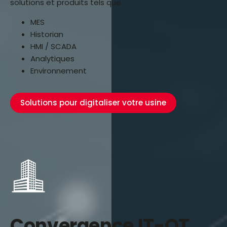
solutions et produits tels que
MES
Historian
HMI / SCADA
Analytiques
Environnement
Solutions pour digitaliser votre usine
Convergence IT-OT