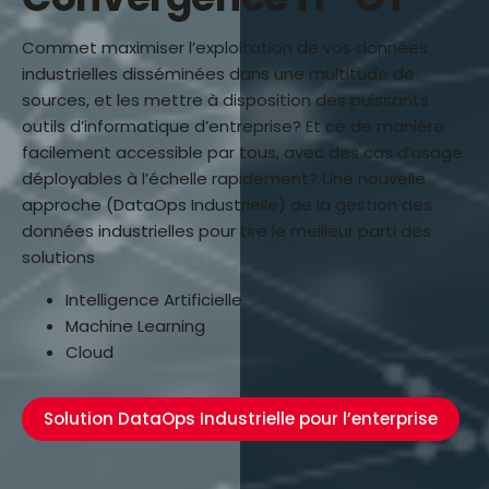
Commet maximiser l’exploitation de vos données
industrielles disséminées dans une multitude de
sources, et les mettre à disposition des puissants
outils d’informatique d’entreprise? Et ce de manière
facilement accessible par tous, avec des cas d’usage
déployables à l’échelle rapidement? Une nouvelle
approche (DataOps Industrielle) de la gestion des
données industrielles pour tire le meilleur parti des
solutions
Intelligence Artificielle
Machine Learning
Cloud
Solution DataOps Industrielle pour l’enterprise