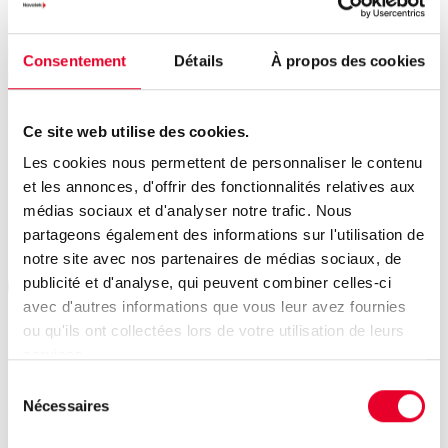
Banuls
, Directeur Développement
Commercial de Novotek France et expert en DataOps
industriel.
Consentement
Détails
À propos des cookies
Il vous expliquera comment intégrer efficacement vos
données industrielles dans vos processus métier pour
gagner en performance et en réactivité.
Ce site web utilise des cookies.
Les cookies nous permettent de personnaliser le contenu
Retrouvez-nous à Industrie Time 2025 pour en savoir
et les annonces, d'offrir des fonctionnalités relatives aux
plus sur le DataOps industriel et découvrir comment
médias sociaux et d'analyser notre trafic. Nous
orchestrer efficacement les données essentielles à
partageons également des informations sur l'utilisation de
l’évolution de votre entreprise.
notre site avec nos partenaires de médias sociaux, de
publicité et d'analyse, qui peuvent combiner celles-ci
Inscription Gratuite avec le code VIP_NOVOTEK_IT
avec d'autres informations que vous leur avez fournies
ou qu'ils ont collectées lors de votre utilisation de leurs
services.
Au plaisir de vous
Sélection
Nécessaires
du
rencontrer et
consentement