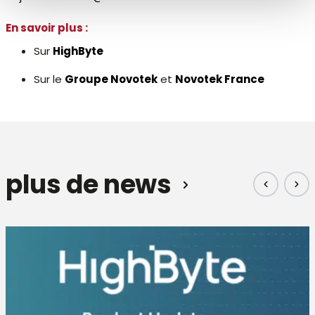
En savoir plus :
Sur
HighByte
Sur le
Groupe Novotek
et
Novotek France
plus de news