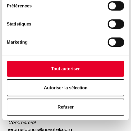
Préférences
d’échanger:
Statistiques
Marketing
Tout autoriser
Autoriser la sélection
Refuser
Jérôme Banuls
Directeur Développement
Commercial
jerome.banuls@novotek.com