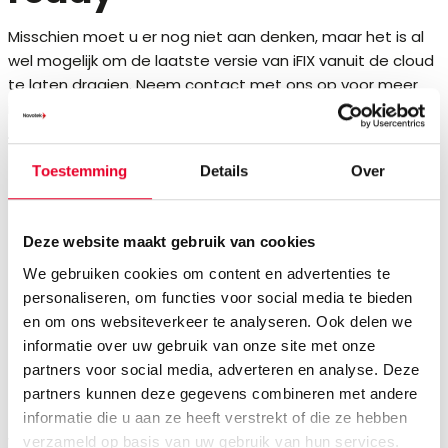
Misschien moet u er nog niet aan denken, maar het is al
wel mogelijk om de laatste versie van iFIX vanuit de cloud
te laten draaien. Neem contact met ons op voor meer
informatie over upgrade mogelijkheden.
Mocht u meer willen weten over de
Toestemming
Details
Over
upgrade van uw eigen applicatie?
Neem
dan contact op
.
Deze website maakt gebruik van cookies
We gebruiken cookies om content en advertenties te
Wilt u meer informatie
personaliseren, om functies voor social media te bieden
en om ons websiteverkeer te analyseren. Ook delen we
of contact met een
informatie over uw gebruik van onze site met onze
partners voor social media, adverteren en analyse. Deze
specialist?
partners kunnen deze gegevens combineren met andere
informatie die u aan ze heeft verstrekt of die ze hebben
Voornaam
verzameld op basis van uw gebruik van hun services.