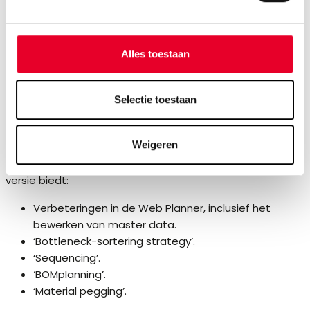
Alles toestaan
Proficy Scheduler: Wat
Selectie toestaan
is nieuw in v7.6?
Weigeren
Optimaliseer uw planning en productie om processen
efficiënter te maken en levertijden te halen. De nieuwste
versie biedt:
Verbeteringen in de Web Planner, inclusief het
bewerken van master data.
‘Bottleneck-sortering strategy’.
‘Sequencing’.
‘BOMplanning’.
‘Material pegging’.