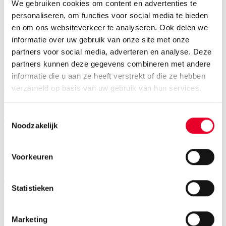
We gebruiken cookies om content en advertenties te
gebied van ‘Configuration Update Mangement’, een
personaliseren, om functies voor social media te bieden
ideaal SCADA product voor de gehele organisatie.
en om ons websiteverkeer te analyseren. Ook delen we
• Centrale licentieverlening – Vereenvoudigde
informatie over uw gebruik van onze site met onze
implementatie en licentiebeheer voor beide SCADA-
partners voor social media, adverteren en analyse. Deze
producten.
partners kunnen deze gegevens combineren met andere
informatie die u aan ze heeft verstrekt of die ze hebben
-> Lees meer informatie over Proficy SCADA op de
verzameld op basis van uw gebruik van hun services.
productpagina.
Toestemmingsselectie
Noodzakelijk
Voorkeuren
Statistieken
Marketing