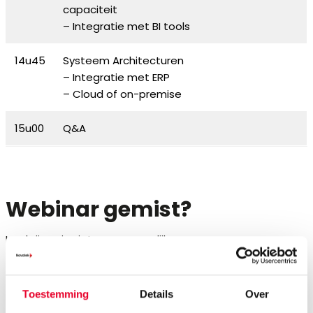
capaciteit
– Integratie met BI tools
14u45
Systeem Architecturen
– Integratie met ERP
– Cloud of on-premise
15u00
Q&A
Webinar gemist?
Inschrijven is niet meer mogelijk.
Wilt u meer informatie
Toestemming
Details
Over
of contact met een