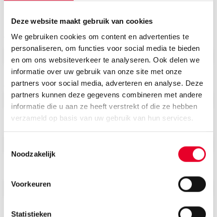
specialist?
Deze website maakt gebruik van cookies
We gebruiken cookies om content en advertenties te
Voornaam
personaliseren, om functies voor social media te bieden
en om ons websiteverkeer te analyseren. Ook delen we
informatie over uw gebruik van onze site met onze
Achternaam
partners voor social media, adverteren en analyse. Deze
partners kunnen deze gegevens combineren met andere
informatie die u aan ze heeft verstrekt of die ze hebben
verzameld op basis van uw gebruik van hun services.
E-mail
Toestemmingsselectie
Noodzakelijk
Bedrijfsnaam
Voorkeuren
Statistieken
Telefoonnummer