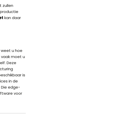
t zullen
 productie
et
kan daar
n weet u hoe
e vaak moet u
elf. Deze
cturing
beschikbaar is
ces in de
. Die edge-
oftware voor