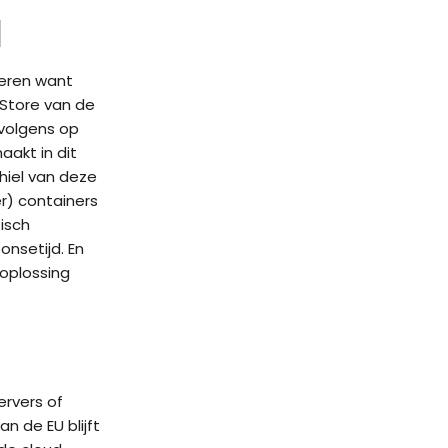
d
leren want
pStore van de
rvolgens op
akt in dit
shiel van deze
r) containers
isch
onsetijd. En
oplossing
ervers of
n de EU blijft