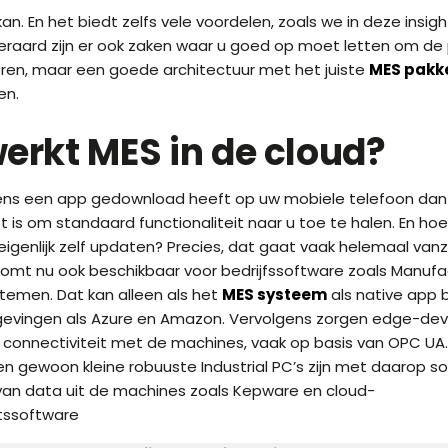
an. En het biedt zelfs vele voordelen, zoals we in deze insigh
teraard zijn er ook zaken waar u goed op moet letten om de
oren, maar een goede architectuur met het juiste
MES pakk
en.
erkt MES in de cloud?
 eens een app gedownload heeft op uw mobiele telefoon da
 is om standaard functionaliteit naar u toe te halen. En ho
igenlijk zelf updaten? Precies, dat gaat vaak helemaal vanz
komt nu ook beschikbaar voor bedrijfssoftware zoals Manufa
temen. Dat kan alleen als het
MES systeem
als native app 
evingen als Azure en Amazon. Vervolgens zorgen edge-devi
 connectiviteit met de machines, vaak op basis van OPC UA
n gewoon kleine robuuste Industrial PC’s zijn met daarop s
van data uit de machines zoals Kepware en cloud-
itssoftware