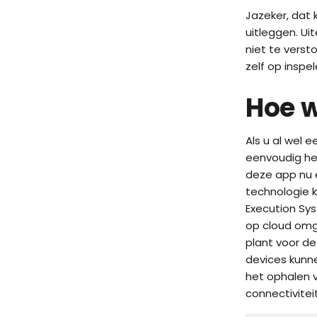
Jazeker, dat k
uitleggen. Ui
niet te verst
zelf op inspel
Hoe w
Als u al wel
eenvoudig het
deze app nu e
technologie 
Execution Sys
op cloud omg
plant voor de
devices kunne
het ophalen 
connectivite