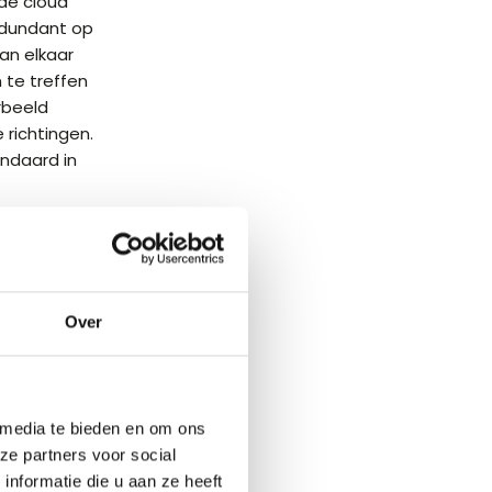
 de cloud
redundant op
van elkaar
 te treffen
rbeeld
richtingen.
andaard in
en graag uw
Over
act
 media te bieden en om ons
ze partners voor social
nformatie die u aan ze heeft