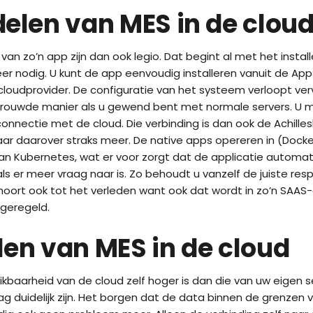
elen van MES in de clou
van zo’n app zijn dan ook legio. Dat begint al met het instal
eer nodig. U kunt de app eenvoudig installeren vanuit de Ap
loudprovider. De configuratie van het systeem verloopt ve
trouwde manier als u gewend bent met normale servers. U ma
connectie met de cloud. Die verbinding is dan ook de Achille
aar daarover straks meer. De native apps opereren in (Docke
an Kubernetes, wat er voor zorgt dat de applicatie automat
s er meer vraag naar is. Zo behoudt u vanzelf de juiste resp
oort ook tot het verleden want ook dat wordt in zo’n SAAS-
geregeld.
en van MES in de cloud
kbaarheid van de cloud zelf hoger is dan die van uw eigen s
g duidelijk zijn. Het borgen dat de data binnen de grenzen va