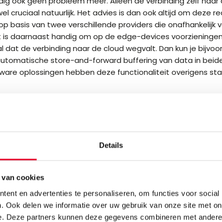
ig ook geen probleem meer. Alleen de verbinding zelf naar
wel cruciaal natuurlijk. Het advies is dan ook altijd om deze 
 op basis van twee verschillende providers die onafhankelijk 
t is daarnaast handig om op de edge-devices voorzieningen
l dat de verbinding naar de cloud wegvalt. Dan kun je bijvoo
utomatische store-and-forward buffering van data in beide 
tware oplossingen hebben deze functionaliteit overigens st
rmulier in, als u vragen heeft. Onze specialisten beantwoord
Details
vragen.
u meer informatie of cont
 van cookies
en specialist?
ent en advertenties te personaliseren, om functies voor social
. Ook delen we informatie over uw gebruik van onze site met on
e. Deze partners kunnen deze gegevens combineren met andere i
 op door onderstaande formulier in te vullen