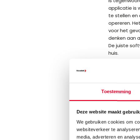
is tegenwoord
applicatie is 
te stellen en
opereren. He
voor het geva
denken aan a
De juiste sof
huis.
Vul het fo
Toestemming
Wilt 
Deze website maakt gebruik
met e
We gebruiken cookies om cont
websiteverkeer te analyseren
media, adverteren en analys
Neem contact