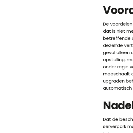
Voord
De voordelen 
dat is niet m
betreffende c
dezelfde ver
geval alleen 
opstelling, m
onder regie v
meeschaalt al
upgraden beh
automatisch 
Nadel
Dat de beschi
serverpark ma