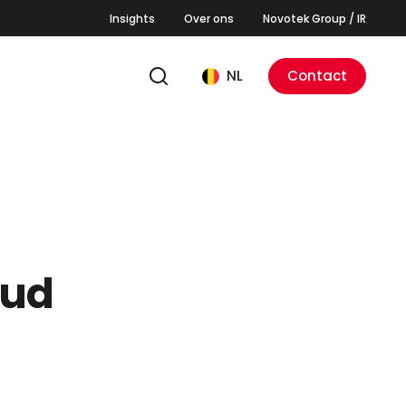
Insights
Over ons
Novotek Group / IR
NL
Contact
oud