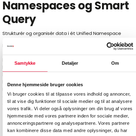
Namespaces og Smart
Query
Strukturér og organisér data i ét Unified Namespace
HighByte Intelligence Hub 4.0 introducerer også to nye
funktioner: Namespaces og Smart Query. Disse forbedrer,
hvordan data er struktureret og organiseret, især i
Samtykke
Detaljer
Om
komplekse industrielle miljøer. Namespaces giver
brugerne mulighed for at gruppere og isolere data i
henhold til ønskede kriterier – såsom et Unified
Denne hjemmeside bruger cookies
Namespace, mens Smart Query muliggør hurtig og
Vi bruger cookies til at tilpasse vores indhold og annoncer,
effektiv hentning af specifik information fra store
til at vise dig funktioner til sociale medier og til at analysere
datasæt.
vores trafik. Vi deler også oplysninger om din brug af vores
hjemmeside med vores partnere inden for sociale medier,
annonceringspartnere og analysepartnere. Vores partnere
kan kombinere disse data med andre oplysninger, du har