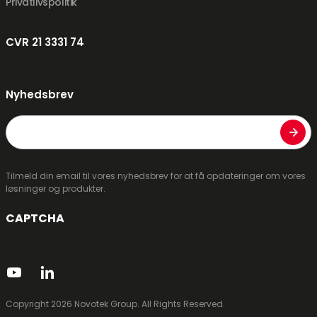
Privatlivspolitik
CVR 21 3331 74
Nyhedsbrev
E-
mail
Tilmeld din email til vores nyhedsbrev for at få opdateringer om vores
løsninger og produkter.
CAPTCHA
Copyright 2026 Novotek Group. All Rights Reserved.