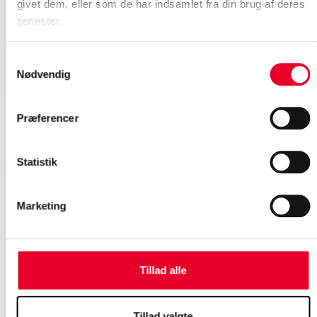
givet dem, eller som de har indsamlet fra din brug af deres
tjenester.
Samtykkevalg
Nødvendig
Præferencer
Strukturering i Namespaces
Statistik
Læs også: Hvad er Unified Namespace?
Marketing
Ignition Module
Tillad alle
Problemfri integration med SCADA
Tillad valgte