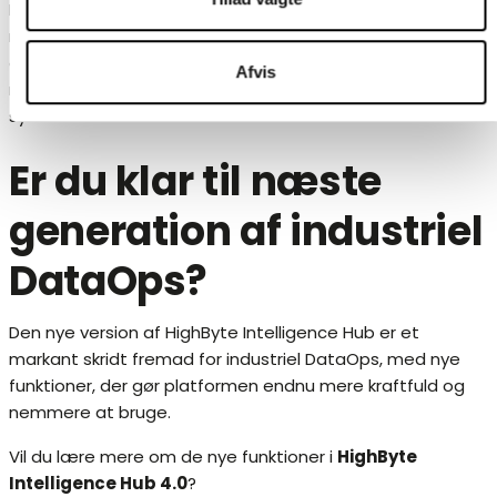
HighByte Intelligence Hub har nu problemfri integration
med Ignition, en softwareplatform, der bruges til SCADA
og industrielle kontrolsystemer. Denne integration åbner
Afvis
nye muligheder for at udnytte data på tværs af
systemer.
Er du klar til næste
generation af industriel
DataOps?
Den nye version af HighByte Intelligence Hub er et
markant skridt fremad for industriel DataOps, med nye
funktioner, der gør platformen endnu mere kraftfuld og
nemmere at bruge.
Vil du lære mere om de nye funktioner i
HighByte
Intelligence Hub 4.0
?