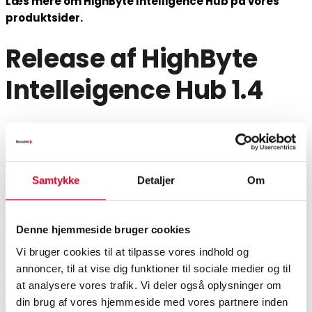
Læs mere om HighByte Intelligence Hub på vores
produktsider.
Release af HighByte
Intelleigence Hub 1.4
Samtykke
Detaljer
Om
Denne hjemmeside bruger cookies
Vi bruger cookies til at tilpasse vores indhold og
annoncer, til at vise dig funktioner til sociale medier og til
Intelligence Hub 1.4 kommer med nye funktioner til endnu
at analysere vores trafik. Vi deler også oplysninger om
mere optimeret dataindsamling. Version 1.4 understøtter
din brug af vores hjemmeside med vores partnere inden
komplekse datasæt med flere værdier, en bredere vifte