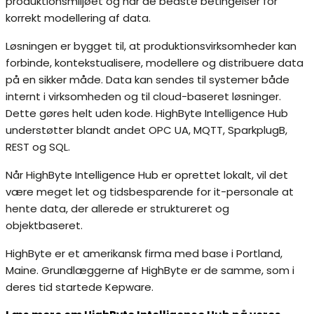
produktionsmiljøet og har de bedste betingelser for
korrekt modellering af data.
Løsningen er bygget til, at produktionsvirksomheder kan
forbinde, kontekstualisere, modellere og distribuere data
på en sikker måde. Data kan sendes til systemer både
internt i virksomheden og til cloud-baseret løsninger.
Dette gøres helt uden kode. HighByte Intelligence Hub
understøtter blandt andet OPC UA, MQTT, SparkplugB,
REST og SQL.
Når HighByte Intelligence Hub er oprettet lokalt, vil det
være meget let og tidsbesparende for it-personale at
hente data, der allerede er struktureret og
objektbaseret.
HighByte er et amerikansk firma med base i Portland,
Maine. Grundlæggerne af HighByte er de samme, som i
deres tid startede Kepware.