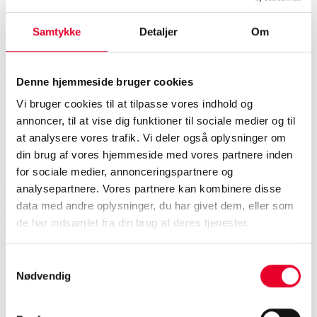
OPC Router version 5.3 tilbyder nogle
ydeevneforbedringer med hensyn til Influx DB plug-in.
Samtykke
Detaljer
Om
OPC-routeren er nu i stand til at skrive cirka 2.500 inserts i
sekundet. Det betyder, at OPC-routeren kan skrive selv
meget store mængder data ind i en eller flere Influx
Denne hjemmeside bruger cookies
databaser uden problemer og uden at nå sin
Vi bruger cookies til at tilpasse vores indhold og
ydeevnegrænse.
annoncer, til at vise dig funktioner til sociale medier og til
OPC UA 1.05
at analysere vores trafik. Vi deler også oplysninger om
din brug af vores hjemmeside med vores partnere inden
for sociale medier, annonceringspartnere og
OPC UA 1.05 er nu også understøttet i OPC Router 5.3.
analysepartnere. Vores partnere kan kombinere disse
Den nye OPC UA version har, især udvidet kommunikation
data med andre oplysninger, du har givet dem, eller som
på MQTT- og PubSub-området. De nye muligheder kan
de har indsamlet fra din brug af deres tjenester.
bruges sammen med OPC-routeren.
Mere sikkerhed for dine
Samtykkevalg
Nødvendig
data: Sikker redundans