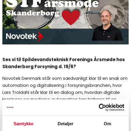
Ses vi til Spildevandsteknisk Forenings Årsmøde hos
Skanderborg Forsyning d. 19/6?
Novotek Denmark står som sædvanligt klar til en snak om
automation og digitalisering i forsyningsbranchen, hvor
Lars Troldahl står klar til en dialog om, hvordan digitale
løsninger og moderne automation kan bidrage til en
mere effektiv og robust drift.
VI ser frem til at møde jer!
Samtykke
Detaljer
Om