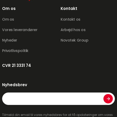
Om os
Kontakt
Om os
Kontakt os
Vores leverandører
Arbejd hos os
Nyheder
Novotek Group
Privatlivspolitik
CVR 21 3331 74
Nyhedsbrev
E-
mail
Tilmeld din email til vores nyhedsbrev for at få opdateringer om vores