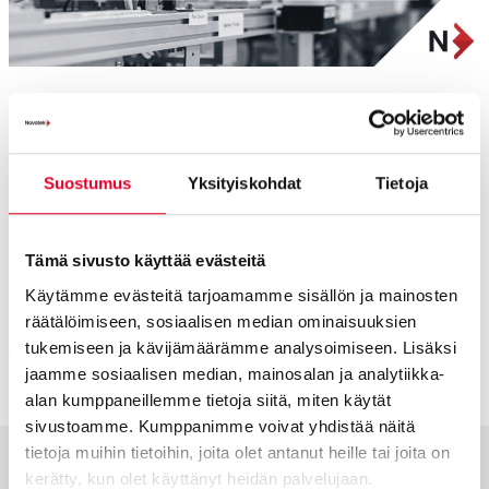
Agenda
Suostumus
Yksityiskohdat
Tietoja
00:00
Webinaari alkaa
02:58
Versionhallinnan hyödyt
Tämä sivusto käyttää evästeitä
05:07
Markkinan kehityssuunnat
Käytämme evästeitä tarjoamamme sisällön ja mainosten
08:57
Katsaus octoplant ohjelmistoon
räätälöimiseen, sosiaalisen median ominaisuuksien
tukemiseen ja kävijämäärämme analysoimiseen. Lisäksi
18:20
Kysymysten aika
jaamme sosiaalisen median, mainosalan ja analytiikka-
alan kumppaneillemme tietoja siitä, miten käytät
sivustoamme. Kumppanimme voivat yhdistää näitä
tietoja muihin tietoihin, joita olet antanut heille tai joita on
kerätty, kun olet käyttänyt heidän palvelujaan.