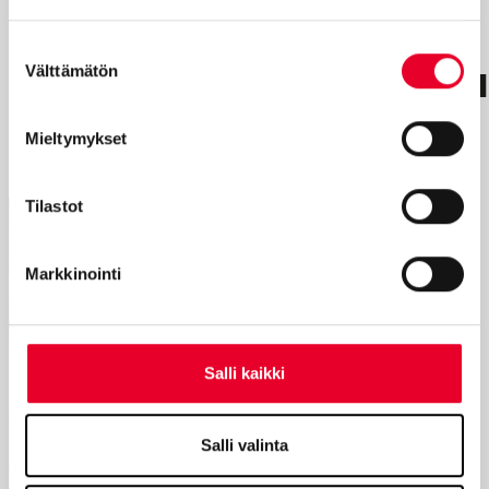
Lisää
Suostumuksen
asiantuntijamateriaalia
Välttämätön
valinta
Mieltymykset
Tilastot
Markkinointi
Salli kaikki
Salli valinta