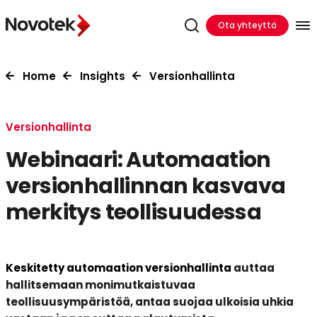
Ota yhteyttä
Home
Insights
Versionhallinta
Versionhallinta
Webinaari: Automaation
versionhallinnan kasvava
merkitys teollisuudessa
Keskitetty automaation versionhallinta
auttaa
hallitsemaan monimutkaistuvaa
teollisuusympäristöä, antaa suojaa ulkoisia uhkia