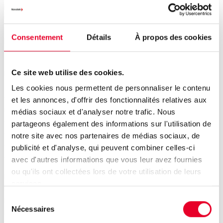
permettent d’obtenir des performances élevées. Dans
une base de données relationnelle, la compression se
fait manuellement, par l’archivage et la gestion de
Consentement
Détails
À propos des cookies
l’espace de stockage. Cela devient rapidement une
tâche chronophage.
Les bases de données Historian disposent de puissantes
Ce site web utilise des cookies.
fonctions de compression. Avec Proficy Historian, les
Les cookies nous permettent de personnaliser le contenu
données sont d’abord comprimées localement, puis à
et les annonces, d'offrir des fonctionnalités relatives aux
nouveau de manière centralisée, avant d’être
médias sociaux et d'analyser notre trafic. Nous
enregistrées dans la base de données. Les archives sont
partageons également des informations sur l'utilisation de
créées, sauvegardées et nettoyées automatiquement,
notre site avec nos partenaires de médias sociaux, de
de sorte que vous n’avez pas besoin d’un administrateur
publicité et d'analyse, qui peuvent combiner celles-ci
de base de données.
avec d'autres informations que vous leur avez fournies
ou qu'ils ont collectées lors de votre utilisation de leurs
Le diagramme montre une comparaison entre Proficy
services.
Historian et une base de données relationnelle, Proficy
Sélection
Historian présentant une bien meilleure utilisation de
Nécessaires
du
l’espace de stockage, même sans compression.
consentement