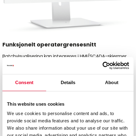
Funksjonelt operatørgrensesnitt
Batchvisualisering kan integreres i HMI/SCADA-skjermer.
Dette gir et operatørgrensesnitt hvor du kan se
prosedyrer i et sekvensielt funksjonsdiagram (SFC), tabell
eller hendelsesjournal. Arbeidsinstruksjon gir operatøren
Consent
Details
About
trinnvis batchutførelse. I tillegg tillater Campaign
Manager automatisk planlegging av batcher.
This website uses cookies
We use cookies to personalise content and ads, to
provide social media features and to analyse our traffic.
We also share information about your use of our site with
our social media, advertising and analytics partners who