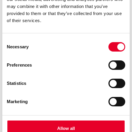
may combine it with other information that you’ve
provided to them or that they’ve collected from your use
of their services.
Consent
Necessary
Selection
Preferences
Statistics
Enkel integrasjon og tilgang
Marketing
Koble sømløst med dine eksisterende HMI/SCADA og
MES/ERP-systemer for en enda kraftigere løsning for
innsamling og håndtering av data. Med grafisk
brukergrensesnitt og navigasjon er løsningen svært enkel
Allow all