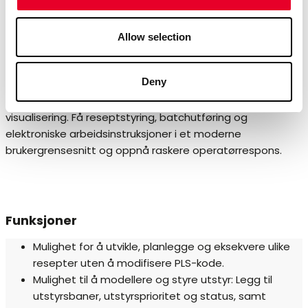
å bruke. Du har tilgang fra PC, mobil og nettbrett.
Allow selection
Visualisering med REST API’er
Deny
Proficy Batch Execution kan integreres med REST
API’er. Integrer med Proficy Operations Hub for
visualisering. Få reseptstyring, batchutføring og
elektroniske arbeidsinstruksjoner i et moderne
brukergrensesnitt og oppnå raskere operatørrespons.
Funksjoner
Mulighet for å utvikle, planlegge og eksekvere ulike
resepter uten å modifisere PLS-kode.
Mulighet til å modellere og styre utstyr: Legg til
utstyrsbaner, utstyrsprioritet og status, samt