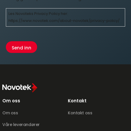
Les Novoteks Privacy Policy her:
https://www.novotek.com/about-novotek/privacy-policy/
C
A
P
T
C
H
A
Om oss
Kontakt
Om oss
Kontakt oss
Våre leverandører