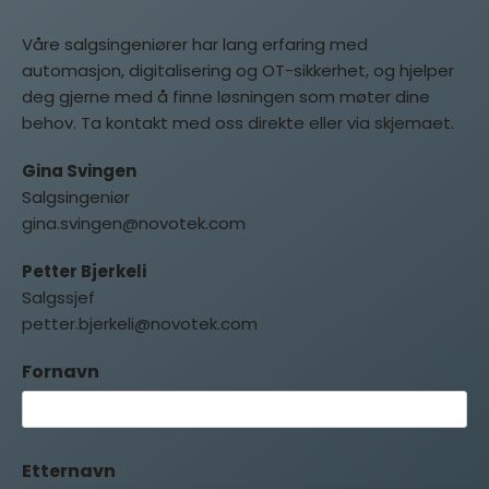
Våre salgsingeniører har lang erfaring med
automasjon, digitalisering og OT-sikkerhet, og hjelper
deg gjerne med å finne løsningen som møter dine
behov. Ta kontakt med oss direkte eller via skjemaet.
Gina Svingen
Salgsingeniør
gina.svingen@novotek.com
Petter Bjerkeli
Salgssjef
petter.bjerkeli@novotek.com
Fornavn
Etternavn