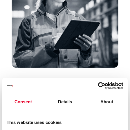
Consent
Details
About
Smart Factory MES
Les mer
This website uses cookies