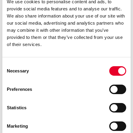
We use cookies to personalise content and ads, to
En komplett MES-løsning for diskret, prosess og
provide social media features and to analyse our traffic.
blandet produksjon.
We also share information about your use of our site with
Inkluderer blant annet produksjonsstyring, sporbarhet,
our social media, advertising and analytics partners who
effektivitetsmålinger og kvalitetshåndtering.
may combine it with other information that you’ve
provided to them or that they’ve collected from your use
of their services.
Consent
Necessary
Selection
Preferences
Statistics
Marketing