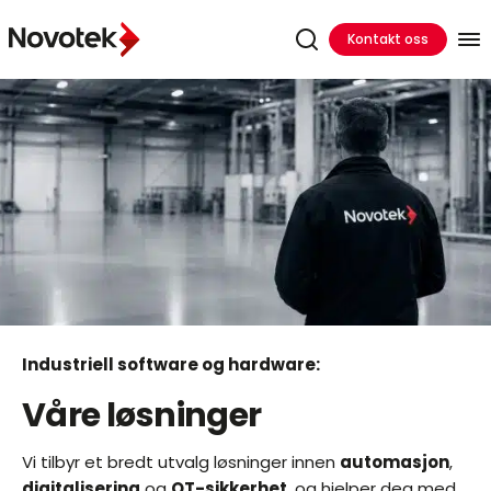
Kontakt oss
Industriell software og hardware:
Våre løsninger
Vi tilbyr et bredt utvalg løsninger innen
automasjon
,
digitalisering
og
OT-sikkerhet
, og hjelper deg med