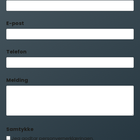
E-post
Telefon
Melding
Samtykke
Jeg godtar personvernerklæringen.