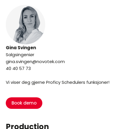
Gina Svingen
Salgsingeniør
gina.svingen@novotek.com
40 40 57 73
Vi viser deg gjerne Proficy Schedulers funksjoner!
Book demo
Production