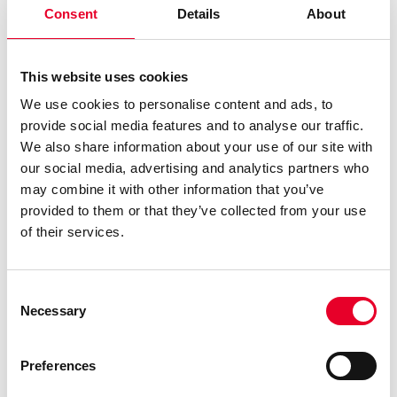
Consent
Details
About
En rapportløsning
tilpasset din bransje
This website uses cookies
We use cookies to personalise content and ads, to
Novotek Report Plus er en åpen og fleksibel løsning, og
provide social media features and to analyse our traffic.
leveres med standardrapporter tilpasset ulike bransjer.
We also share information about your use of our site with
our social media, advertising and analytics partners who
may combine it with other information that you’ve
provided to them or that they’ve collected from your use
Vann og avløp
of their services.
Prosessrapporter fra vann og avløpsanlegg,
inkludert energiberegning.
Balanserapporter for innkommende og utgående
Consent
rent vann og prosessvann.
Necessary
Selection
Rapporter for lab-data kombinert med
prosessdata.
Preferences
Pumpestasjonsrapporter inkludert driftstid.
Nedbørsrapporter.