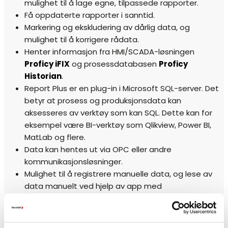
mulighet til å lage egne, tilpassede rapporter.
Få oppdaterte rapporter i sanntid.
Markering og ekskludering av dårlig data, og
mulighet til å korrigere rådata.
Henter informasjon fra HMI/SCADA-løsningen
Proficy iFIX
og prosessdatabasen
Proficy
Historian
.
Report Plus er en plug-in i Microsoft SQL-server. Det
betyr at prosess og produksjonsdata kan
aksesseres av verktøy som kan SQL. Dette kan for
eksempel være BI-verktøy som Qlikview, Power BI,
MatLab og flere.
Data kan hentes ut via OPC eller andre
kommunikasjonsløsninger.
Mulighet til å registrere manuelle data, og lese av
data manuelt ved hjelp av app med
strekkodeløsning.
Fremtidssikker, åpen løsning på flere nivåer.