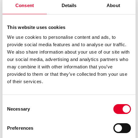
Consent
Details
About
Nyeste versjon kommer med ytterligere device support
og editor updates for et utvalg nye enheter, inkludert SE
EcoStruxure Machine Expert, ABB AC 500 og Stäbli Robot
This website uses cookies
CS8/CS9, samt mange flere. I tillegg kan ytterligere edtior
We use cookies to personalise content and ads, to
updates, f.eks. for Rockwell Studio 5000 v35, SE
provide social media features and to analyse our traffic.
EcoStruxure Control Expert v15.3 og andre implementeres.
We also share information about your use of our site with
Se komplett liste over device support og editor
our social media, advertising and analytics partners who
updates her.
may combine it with other information that you’ve
provided to them or that they’ve collected from your use
Viktig informasjon
of their services.
Nyeste versjon vil gi deg best mulig sikkerhet.
AUVESY-MDT anbefaler derfor at du oppdaterer til
Consent
den nye versjonen så snart som mulig.
Necessary
Selection
octoplant Server og BackupClient er kun kjørbare på
64-bits operativsystemer (nyere enn Windows 7)
fra den nye versjonen og utover.
Preferences