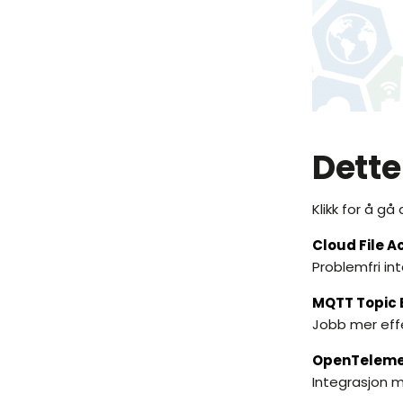
Dette
Klikk for å gå
Cloud File A
Problemfri in
MQTT Topic 
Jobb mer eff
OpenTeleme
Integrasjon m