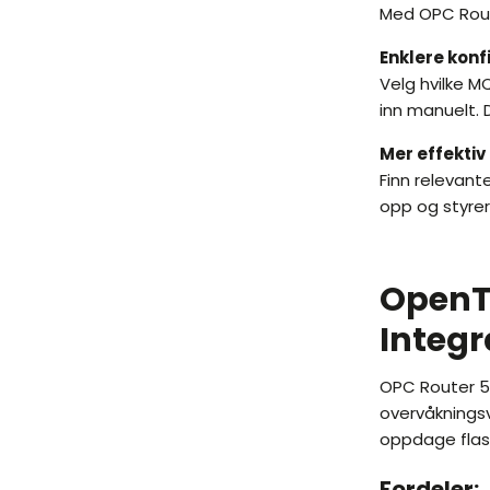
Med OPC Route
Enklere konf
Velg hvilke M
inn manuelt. 
Mer effektiv
Finn relevant
opp og styre
OpenT
Integr
OPC Router 5
overvåkningsve
oppdage flas
Fordeler: