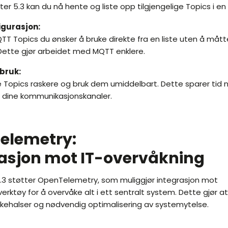
r 5.3 kan du nå hente og liste opp tilgjengelige Topics i e
igurasjon:
QTT Topics du ønsker å bruke direkte fra en liste uten å måt
Dette gjør arbeidet med MQTT enklere.
 bruk:
e Topics raskere og bruk dem umiddelbart. Dette sparer tid n
r dine kommunikasjonskanaler.
elemetry:
asjon mot IT-overvåkning
.3 støtter OpenTelemetry, som muliggjør integrasjon mot
rktøy for å overvåke alt i ett sentralt system. Dette gjør at 
kehalser og nødvendig optimalisering av systemytelse.