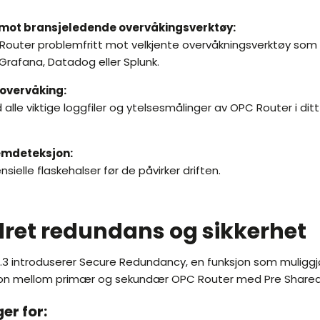
 mot bransjeledende overvåkingsverktøy:
 Router problemfritt mot velkjente overvåkningsverktøy so
rafana, Datadog eller Splunk.
 overvåking:
alle viktige loggfiler og ytelsesmålinger av OPC Router i ditt
lemdeteksjon:
ielle flaskehalser før de påvirker driften.
ret redundans og sikkerhet
3 introduserer Secure Redundancy, en funksjon som muliggjø
n mellom primær og sekundær OPC Router med Pre Shared 
er for: