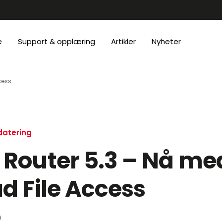
e
Support & opplæring
Artikler
Nyheter
cess
atering
Router 5.3 – Nå me
d File Access
9