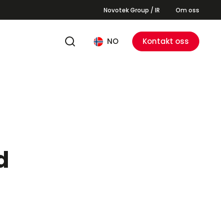
Novotek Group / IR
Om oss
NO
Kontakt oss
d