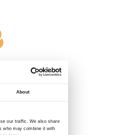
lokale
About
se our traffic. We also share
ers who may combine it with
er for sikker