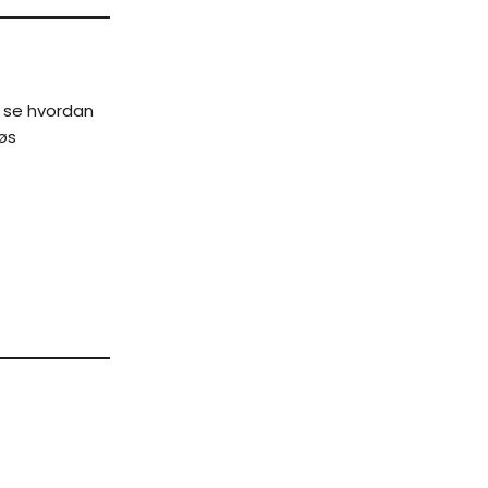
u se hvordan
øs