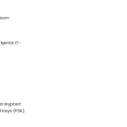
m som
 kjente IT-
r kryptert
Keys (PSK).