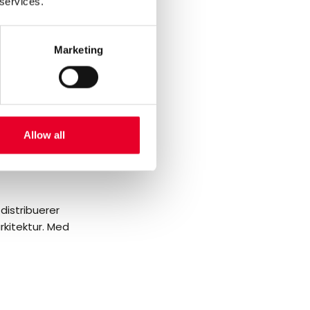
 services.
Marketing
Allow all
distribuerer
rkitektur. Med