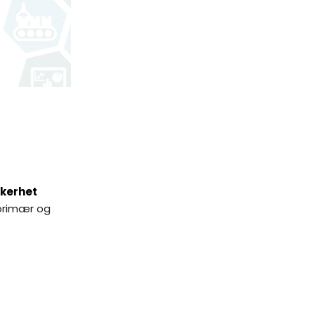
kkerhet
primær og