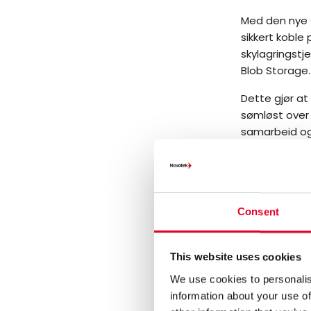
Med den nye C
sikkert kobl
skylagringst
Blob Storage.
Dette gjør at d
sømløst over
samarbeid og 
Med Cloud
Bedre konnek
Koble produks
Consent
filsystemer d
Fleksible d
This website uses cookies
Håndter data 
We use cookies to personalis
Høye sikker
information about your use of
Kryptert over