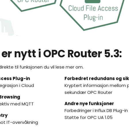
 er nytt i OPC Router 5.3:
 direkte til funksjonen du vil lese mer om.
ccess Plug-in
Forbedret redundans og si
tegrasjon i Cloud
Kryptert informasjon mellom 
sekundær OPC Router
Browsing
Andre nye funksjoner
ektiv med MQTT
Forbedringer i Influx DB Plug-in
try
Støtte for OPC UA 1.05
ot IT-overvåkning