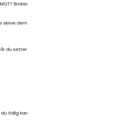
n MQTT Broker.
te skrive dem
år du setter
du tidlig kan