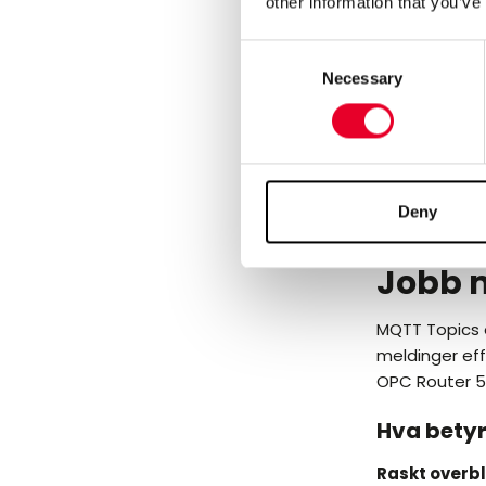
other information that you’ve
kommunikasj
Consent
Skalerbarhe
Necessary
Selection
Fleksibel lagr
Les mer om
Deny
MQTT 
Jobb 
MQTT Topics e
meldinger eff
OPC Router 5
Hva betyr
Raskt overbl