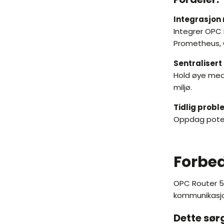
Integrasjon
Integrer OPC
Prometheus, G
Sentralisert
Hold øye med 
miljø.
Tidlig prob
Oppdag potens
Forbed
OPC Router 5.
kommunikasjo
Dette sørg