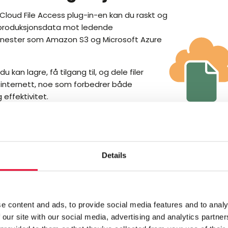
loud File Access plug-in-en kan du raskt og
e produksjonsdata mot ledende
jenester som Amazon S3 og Microsoft Azure
u kan lagre, få tilgang til, og dele filer
 internett, noe som forbedrer både
effektivitet.
 File Access Plug-in får du:
tivitet:
jonsdata fra ulike kilder som OPC UA, MQTT, databaser eller 
Details
irekte med skyen.
ataformater:
i vanlige formater, som CSV, JSON, XML og Excel.
e content and ads, to provide social media features and to analy
hetsstandarder:
 our site with our social media, advertising and analytics partn
føring og funksjoner for autentisering av skyleverandører sørg