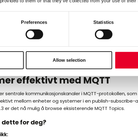
 provided to them or that they’ve collected from your use of their
on.
t:
Preferences
Statistics
ing i skyen gjør at du ikke trenger å investere i mer hardware.
 Cloud File Access Plug-in
Allow selection
Topic Browsing:
mer effektivt med MQTT
r sentrale kommunikasjonskanaler i MQTT-protokollen, som 
ektivt mellom enheter og systemer i en publish-subscribe-a
.3 er det nå mulig å browse eksisterende MQTT Topics.
 dette for deg?
ikk: