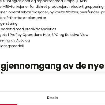
 MES-integrasjoner og rapporter med GraphQL APIs
 MES-funksjoner for diskret produksjon, inkludert gruppering
ner, operatørkvalifikasjoner, ny Route States, over/under-p
out-of-the-box»-elementer
gerstyring
 nedetid med prediktiv Analytics
ets i Proficy Operations Hub: SPC og Relative View
sering av Autolog
sieringsmodell
 gjennomgang av de nye
sjonene
 Factory 2026-webinaret er nå tilgjengelig on demand! Her f
 av:
Details
 AI og maskinlæring endrer MES