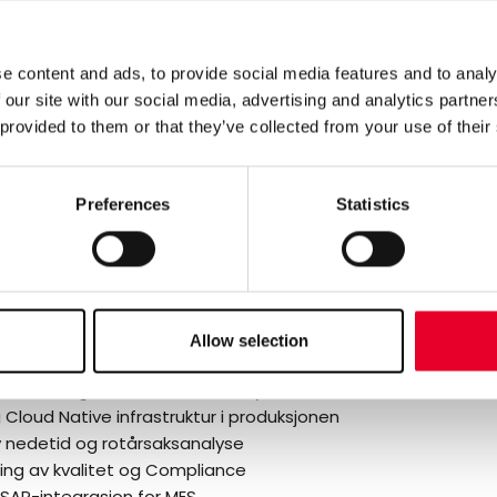
r med en Cloud Native MES-løsning
enligning av å kjøre MES som SaaS og on-prem
aksis for OT-sikkerhet, skalering og tilgjengelighet i modern
e content and ads, to provide social media features and to analy
jonsmiljøer
 our site with our social media, advertising and analytics partn
 produksjonsbedrifter kan forbedre sporbarhet, genealogi, 
 provided to them or that they’ve collected from your use of their
sstyring
er for hvordan du kan redusere nedetid med prediktiv Analyt
Preferences
Statistics
et vil Velotics eksperter være innom følgen
ernisering
nufacturing og industri 4.0
Allow selection
duksjonsoperasjoner
 Thread» og «Connected Factory»-initiativer
Cloud Native infrastruktur i produksjonen
v nedetid og rotårsaksanalyse
ing av kvalitet og Compliance
 SAP-integrasjon for MES