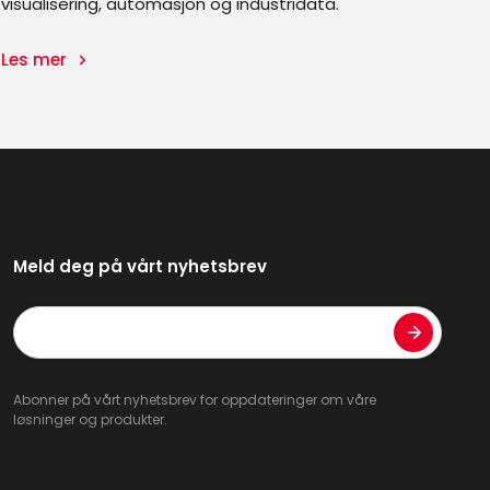
visualisering, automasjon og industridata.
Les mer
Meld deg på vårt nyhetsbrev
E-
post
Abonner på vårt nyhetsbrev for oppdateringer om våre
løsninger og produkter.
CAPTCHA