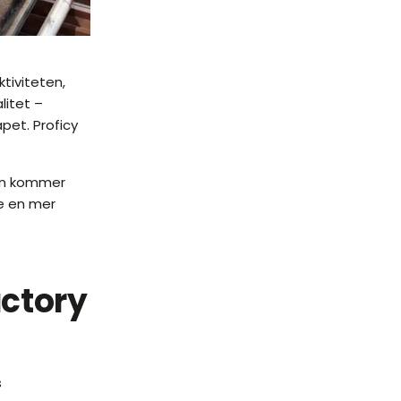
tiviteten,
litet –
apet. Proficy
nen kommer
ge en mer
actory
s