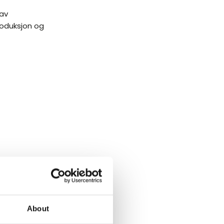
 av
roduksjon og
år du en
About