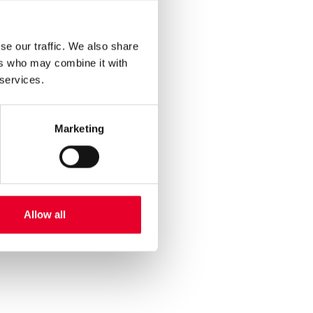
e
se our traffic. We also share
ers who may combine it with
compliance og
 services.
ics
Marketing
de
Allow all