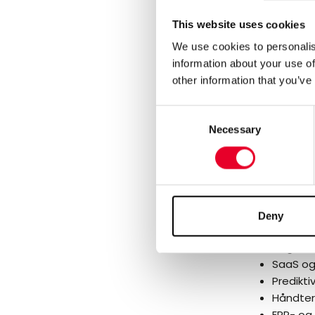
Fordele
En samm
This website uses cookies
Beste pr
We use cookies to personalis
produks
information about your use of
Hvordan
other information that you’ve
kvalitet
Strategi
Consent
Necessary
Selection
I webinar
temaer:
MES-mod
Smart Ma
Deny
AI i pro
«Digital
SaaS og 
Predikti
Håndter
ERP- og