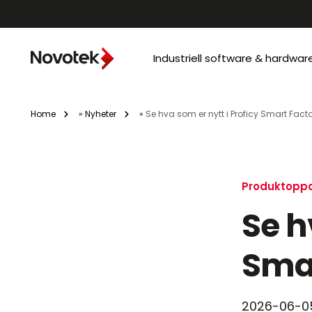
Industriell software & hardwar
Home
»
Nyheter
»
Se hva som er nytt i Proficy Smart Fact
Produktoppd
Se h
Smar
2026-06-0