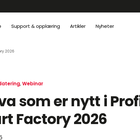
e
Support & opplæring
Artikler
Nyheter
ory 2026
atering
,
Webinar
va som er nytt i Prof
t Factory 2026
5