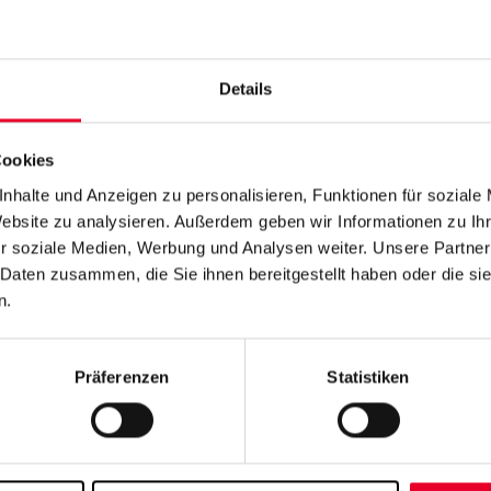
ler Daten?
oft Hunderte oder sogar
Details
ssungen, die bei Bedarf
 müssen.
Cookies
an
werden all diese
Big Data
gespeichert, sodass sie später
nhalte und Anzeigen zu personalisieren, Funktionen für soziale
bgerufen und analysiert werden
Website zu analysieren. Außerdem geben wir Informationen zu I
r soziale Medien, Werbung und Analysen weiter. Unsere Partner
 Daten zusammen, die Sie ihnen bereitgestellt haben oder die s
n.
Präferenzen
Statistiken
erte Datenspeicherung