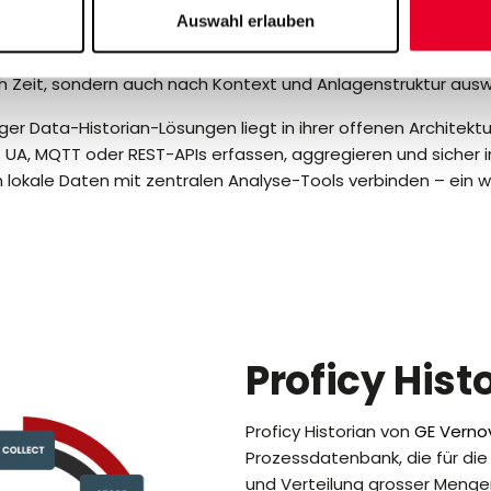
Auswahl erlauben
ns
nutzen ein sogenanntes
Asset Model
, um die erfassten 
Model verknüpft Anlagen, Maschinen und Komponenten logisc
ch Zeit, sondern auch nach Kontext und Anlagenstruktur ausw
iger Data-Historian-Lösungen liegt in ihrer offenen Architektu
UA, MQTT oder REST-APIs erfassen, aggregieren und sicher i
okale Daten mit zentralen Analyse-Tools verbinden – ein wi
Proficy Hist
Proficy Historian von
GE Verno
Prozessdatenbank, die für die
und Verteilung grosser Meng