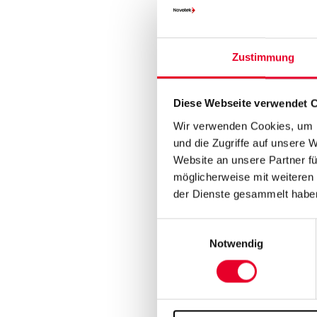
industriel
In einer Fabrik gibt es 
Zustimmung
Tausende von Prozessme
jederzeit abrufbar sein
Diese Webseite verwendet 
Mit einem
Data Histori
sicher und komprimiert 
Wir verwenden Cookies, um I
schnell und effizient a
und die Zugriffe auf unsere 
können.
Website an unsere Partner fü
möglicherweise mit weiteren
der Dienste gesammelt habe
Einwilligungsauswahl
Notwendig
Strukturi