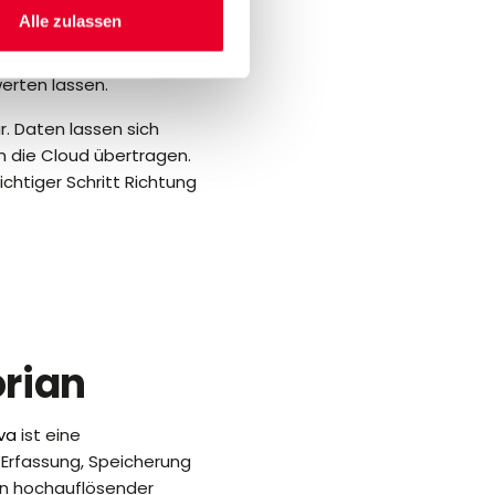
Alle zulassen
Daten strukturiert
h miteinander, sodass
erten lassen.
r. Daten lassen sich
n die Cloud übertragen.
chtiger Schritt Richtung
orian
va
ist eine
 Erfassung, Speicherung
en hochauflösender