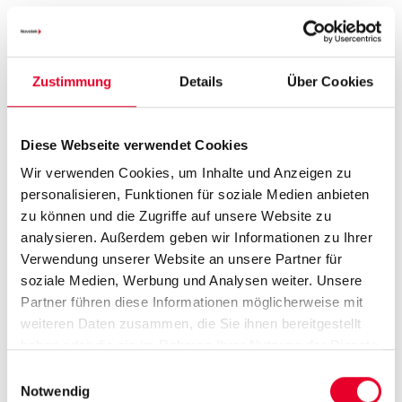
>
iFIX HMI/SCADA
>
HMI/SCADA CIMPLICITY
Zustimmung
Details
Über Cookies
>
Proficy OperationsHub
>
JMobile – Visualisierungssoftware
Diese Webseite verwendet Cookies
Wir verwenden Cookies, um Inhalte und Anzeigen zu
personalisieren, Funktionen für soziale Medien anbieten
>
eXware
zu können und die Zugriffe auf unsere Website zu
>
eX700 Serie
analysieren. Außerdem geben wir Informationen zu Ihrer
>
JSmart700 Serie
Verwendung unserer Website an unsere Partner für
>
eX200 Serie
soziale Medien, Werbung und Analysen weiter. Unsere
>
eSMART Serie
Partner führen diese Informationen möglicherweise mit
>
Food & Pharma
weiteren Daten zusammen, die Sie ihnen bereitgestellt
>
Handhelds
haben oder die sie im Rahmen Ihrer Nutzung der Dienste
gesammelt haben.
Einwilligungsauswahl
Notwendig