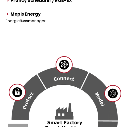
>
Proficy Scheduler / ROB-EX
>
Mepis Energy
Energieflussmanager