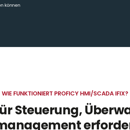
ten können
WIE FUNKTIONIERT PROFICY HMI/SCADA IFIX?
 für Steuerung, Über
anagement erforderl