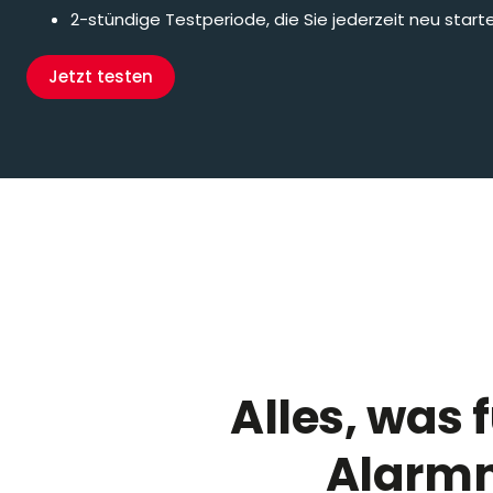
2-stündige Testperiode, die Sie jederzeit neu star
Jetzt testen
Alles, was
Alarmm