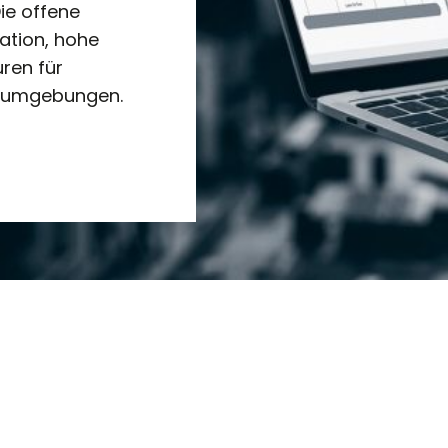
Die offene
ration, hohe
uren für
urumgebungen.