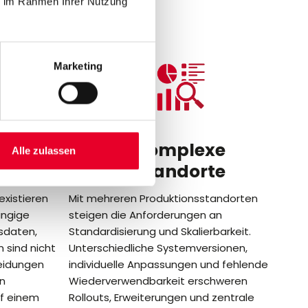
ht
ie im Rahmen Ihrer Nutzung
Marketing
Komplexe
Alle zulassen
n
Standorte
xistieren
Mit mehreren Produktionsstandorten
ängige
steigen die Anforderungen an
sdaten,
Standardisierung und Skalierbarkeit.
 sind nicht
Unterschiedliche Systemversionen,
eidungen
individuelle Anpassungen und fehlende
en
Wiederverwendbarkeit erschweren
uf einem
Rollouts, Erweiterungen und zentrale