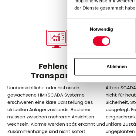
d
möglicherweise mit weiteren
der Dienste gesammelt habe
Einwilligungsauswahl
Notwendig
Fehlende
Ablehnen
Transparenz
Unübersichtliche oder historisch
Ältere SCADA 
gewachsene HMI/SCADA Systeme
nicht für he
erschweren eine klare Darstellung des
Sicherheit, S
aktuellen Anlagenzustands. Bediener
ausgelegt. F
müssen zwischen mehreren Ansichten
eingeschränk
wechseln, Alarme werden spät erkannt und
unklare Zust
Zusammenhänge sind nicht sofort
ungeplanten 