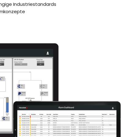
ngige Industriestandards
temkonzepte