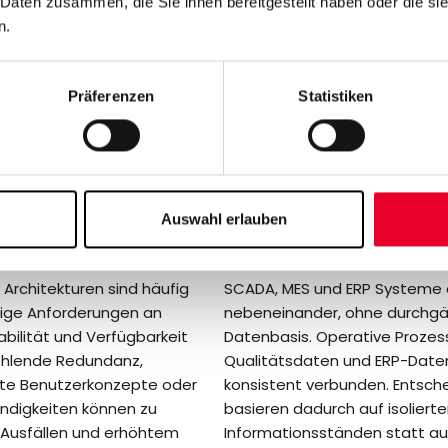
en Unterschied mac
 Daten zusammen, die Sie ihnen bereitgestellt haben oder die s
n.
Präferenzen
Statistiken
Erhöhtes
Fehlende
Auswahl erlauben
Risiko
Integratio
Architekturen sind häufig
SCADA, MES und ERP Systeme e
utige Anforderungen an
nebeneinander, ohne durchg
tabilität und Verfügbarkeit
Datenbasis. Operative Prozes
ehlende Redundanz,
Qualitätsdaten und ERP-Daten
te Benutzerkonzepte oder
konsistent verbunden. Entsch
ändigkeiten können zu
basieren dadurch auf isoliert
Ausfällen und erhöhtem
Informationsständen statt a