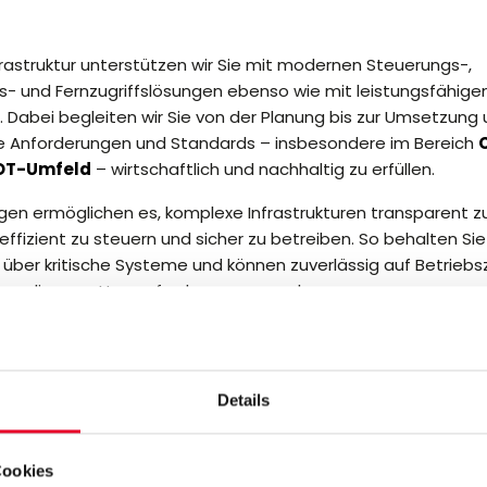
frastruktur unterstützen wir Sie mit modernen Steuerungs-,
gs- und Fernzugriffslösungen ebenso wie mit leistungsfähige
 Dabei begleiten wir Sie von der Planung bis zur Umsetzung 
lle Anforderungen und Standards – insbesondere im Bereich
 OT-Umfeld
– wirtschaftlich und nachhaltig zu erfüllen.
gen ermöglichen es, komplexe Infrastrukturen transparent z
ffizient zu steuern und sicher zu betreiben. So behalten Sie
 über kritische Systeme und können zuverlässig auf Betrieb
evor diese zu Herausforderungen werden.
herung einzelner Anlagen über industrielle Standorte bis hin
gement ganzer Städte – wir bieten skalierbare und zukunft
unterschiedlichste Anforderungen. Damit schaffen wir die G
Details
n, sicheren und effizienten Betrieb moderner Infrastrukturen.
Cookies