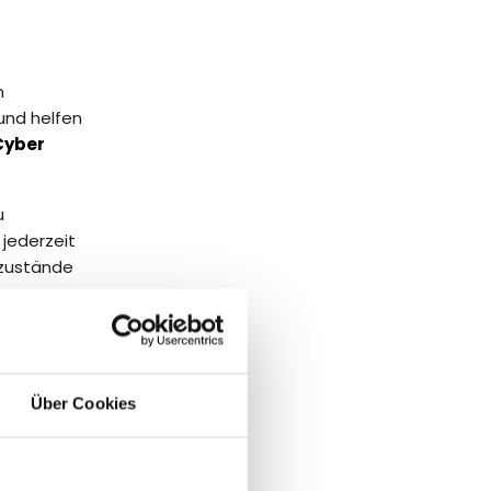
n
und helfen
Cyber
u
 jederzeit
szustände
 zum
ssichere
rundlage für
Über Cookies