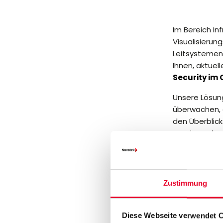
Im Bereich In
Visualisierun
Leitsystemen.
Ihnen, aktue
Security im
Unsere Lösun
überwachen, e
den Überblick
reagieren, b
Von der Absic
Verkehrsmana
Lösungen für 
Zustimmung
einen stabile
Diese Webseite verwendet 