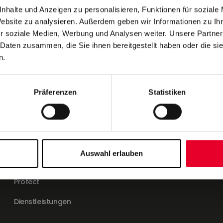
nhalte und Anzeigen zu personalisieren, Funktionen für soziale
Website zu analysieren. Außerdem geben wir Informationen zu I
r soziale Medien, Werbung und Analysen weiter. Unsere Partner
 Daten zusammen, die Sie ihnen bereitgestellt haben oder die s
Unser Angebot
n.
Datenschutz-
Bestimmungen
Connect
Impressum
Präferenzen
Statistiken
Model
AGB
Store
Visualize
Auswahl erlauben
Optimize
Protect
Dienstleistungen