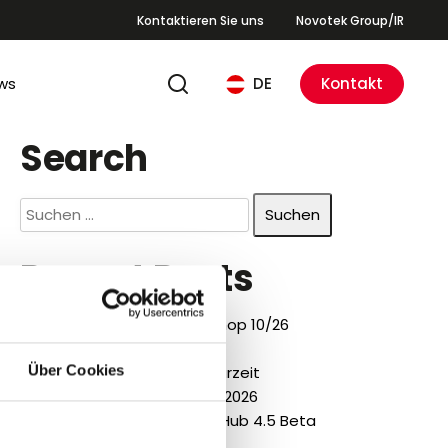
Kontaktieren Sie uns
Novotek Group/IR
ws
DE
Kontakt
Search
Suchen
nach:
Recent Posts
Cyber Security Workshop 10/26
TECH.CON 2026
Über Cookies
Sommerzeit – Webinarzeit
Proficy Smart Factory 2026
HighByte Intelligence Hub 4.5 Beta