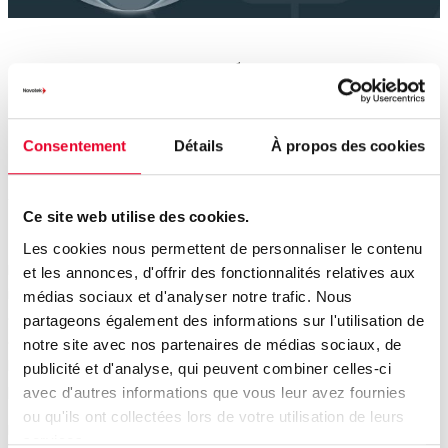
Couche 3 : Réseaux
neuronaux
Consentement
Détails
À propos des cookies
Apprendre comme un
cerveau
Ce site web utilise des cookies.
Les cookies nous permettent de personnaliser le contenu
Les réseaux neuronaux sont une technique ML particulière
et les annonces, d'offrir des fonctionnalités relatives aux
inspirée du fonctionnement du cerveau humain. Ils
médias sociaux et d'analyser notre trafic. Nous
comportent plusieurs couches de nœuds (semblables à
partageons également des informations sur l'utilisation de
des neurones) qui traitent l’information de façon
notre site avec nos partenaires de médias sociaux, de
hiérarchique, transfèrent des signaux et s’ajustent
publicité et d'analyse, qui peuvent combiner celles-ci
pendant l’apprentissage.
avec d'autres informations que vous leur avez fournies
ou qu'ils ont collectées lors de votre utilisation de leurs
Ils sont particulièrement efficaces pour :
services.