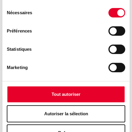
Reconnaître des motifs complexes
Sélection
Nécessaires
Traiter des données non structurées comme des
du
images, du son ou des séries temporelles
consentement
complexes
Préférences
Dans l’industrie, les réseaux neuronaux peuvent par
exemple analyser des vibrations pour détecter des
Statistiques
signes précurseurs de panne bien avant des méthodes
plus simples.
Marketing
Tout autoriser
Autoriser la sélection