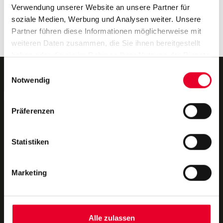
Sommerzeit – Webinarzeit
Verwendung unserer Website an unsere Partner für
Kepware-Update: Bessere Vernetzung, weniger
soziale Medien, Werbung und Analysen weiter. Unsere
Komplexität
Partner führen diese Informationen möglicherweise mit
Octoplant Version 107.0: Betrieb und OT-Sicherheit
weiteren Daten zusammen, die Sie ihnen bereitgestellt
haben oder die sie im Rahmen Ihrer Nutzung der Dienste
gesammelt haben.
Einwilligungsauswahl
Notwendig
Präferenzen
Novotek Switzerland
Unser Angebot
Über uns
Technischer Support
Statistiken
Lieferanten
Beratung
Marketing
Kontakt
Schulungen
Datenschutz-Bestimmungen
Alle zulassen
Impressum