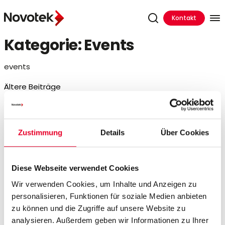
Kontakt
Kategorie:
Events
events
Beitragsnavigation
Ältere Beiträge
Neuere Beiträge
Search
Zustimmung
Details
Über Cookies
Suchen
nach:
Diese Webseite verwendet Cookies
Recent Posts
Wir verwenden Cookies, um Inhalte und Anzeigen zu
personalisieren, Funktionen für soziale Medien anbieten
TECH.CON 2026
zu können und die Zugriffe auf unsere Website zu
The next Step for Proficy, Kepware & ThingWorx
analysieren. Außerdem geben wir Informationen zu Ihrer