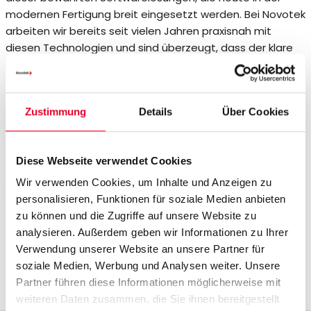
modernen Fertigung breit eingesetzt werden. Bei Novotek
arbeiten wir bereits seit vielen Jahren praxisnah mit
diesen Technologien und sind überzeugt, dass der klare
Fokus von Velotic die zukünftige Weiterentwicklung der
Lösungen stärken wird.
Kunden können weiterhin mit Kontinuität bei Support und
Zustimmung
Details
Über Cookies
Dienstleistungen rechnen, gleichzeitig eröffnen sich neue
Möglichkeiten für Innovationen, während die Lösungen
weiterentwickelt und ihre Funktionen ausgebaut werden.
Diese Webseite verwendet Cookies
Wir werden neue Informationen laufend mit Ihnen teilen.
Wir verwenden Cookies, um Inhalte und Anzeigen zu
Bei Fragen stehen wir Ihnen jederzeit gerne zur Verfügung.
personalisieren, Funktionen für soziale Medien anbieten
zu können und die Zugriffe auf unsere Website zu
Weitere Informationen
analysieren. Außerdem geben wir Informationen zu Ihrer
Verwendung unserer Website an unsere Partner für
Full press release
soziale Medien, Werbung und Analysen weiter. Unsere
Velotic website
Partner führen diese Informationen möglicherweise mit
weiteren Daten zusammen, die Sie ihnen bereitgestellt