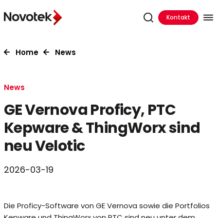
Kontakt
Home
News
News
GE Vernova Proficy, PTC
Kepware & ThingWorx sind
neu Velotic
2026-03-19
Die Proficy-Software von GE Vernova sowie die Portfolios
Kepware und ThingWorx von PTC sind neu unter dem